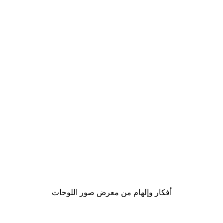
Outlet
-70%
ronger Than Yesterday Poster
من ‏20.70 د.إ.‏
أفكار وإلهام من معرض صور اللوحات