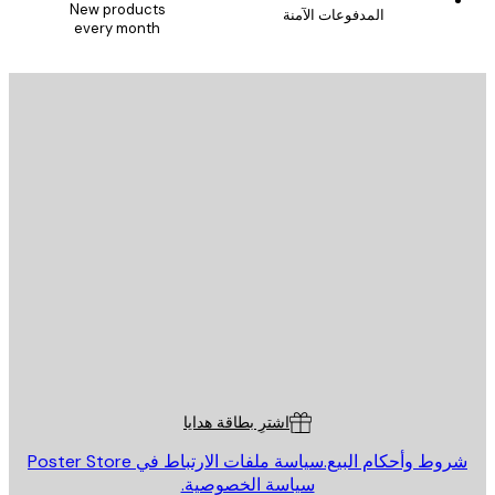
New products
المدفوعات الآمنة
every month
يد الإلكتروني
إرسال
St
Poster St
ة العملاء
اشترِ بطاقة هدايا
روط وأحكام البيع.
سياسة ملفات الارتباط في Poster Store
سياسة الخصوصية.