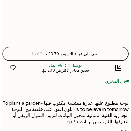
30x40 cm
Fra
optio
أضف إلى عربة التسوق
-
توصيل ٢-٤ أيام عمل
شحن مجاني لأكثر من ‏299 د.إ.‏
 المخزن
لوحة مطبوع عليها عبارة مقتبسة مكتوب فيها «To plant a garden
is to believe in tomorrow» بلون أسود على خلفية بيج. اللوحة
ارية الفنية المثالية لمحبي النباتات لتزيين المنزل الريفي أو
قها بالقرب من نباتاتك.< / p>