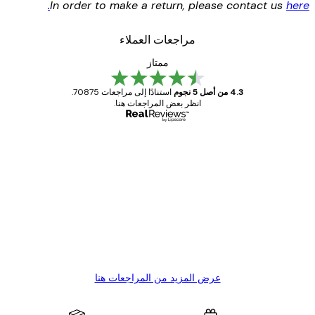
.
In order to make a return, please contact us
h
مراجعات العملاء
ممتاز
4.3 من أصل 5 نجوم
استنادًا إلى مراجعات 70875.
انظر بعض المراجعات هنا.
مشتري موثوق
اجعات
ملاء
Great item. Good quality.
4 يونيو
1 مايو
s C
Mary O
عرض المزيد من المراجعات هنا