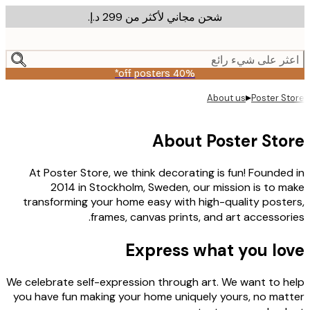
شحن مجاني لأكثر من ‏299 د.إ.‏
m
cont
ر على شيء رائع
40% off posters*
▸
About us
Poster S
About Poster Sto
At Poster Store, we think decorating is fun! Founde
2014 in Stockholm, Sweden, our mission is to 
transforming your home easy with high-quality post
frames, canvas prints, and art accessor
Express what you lo
We celebrate self-expression through art. We want to 
you have fun making your home uniquely yours, no ma