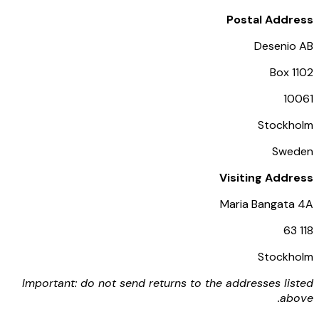
Postal Addr
Desenio
Box 
10
Stockh
Swe
Visiting Addr
Maria Bangata
Stockh
Important: do not send returns to the addresses li
ab