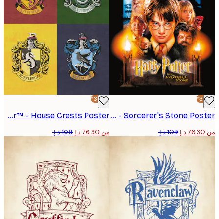
-30%*
Harry Potter™ - House Crests Poster
Harry Potter™ - Sorcerer's Stone Poster
من ‏76.30 د.إ.‏