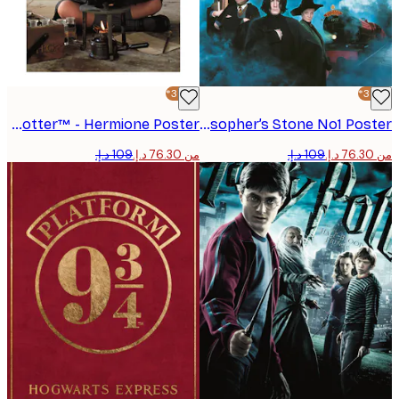
-30%*
Harry Potter™ - Hermione Poster
Harry Potter™ - The Philosopher’s Stone No1 Poster
من ‏76.30 د.إ.‏