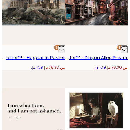
-30%*
Harry Potter™ - Hogwarts Poster
Harry Potter™ - Diagon Alley Poster
من ‏76.30 د.إ.‏