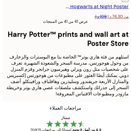
Harry Potter™ - Hogwarts at Night Poster
عرض 41 من 41 من المنتجات
Harry Potter™ prints and wall art
Poster St
هم من فئة هاري بوتر™ الخاصة بنا مع البوسترات والزخارف
حول هوجورتس، مدرسة السحر والشعوذة الشهيرة. تعرف
شخصيات مثل رون ويزلي وهيرميون جرانجر وقزم المنزل
. يمكنك أيضًا العثور على مطبوعات من هوجورتس إكسبريس
نازل الأربعة جريفندور وسليذرين وهافلباف ورافينكلو. أضف
حر إلى جدرانك واستكشف ملصقات عصي هاري بوتر وخريطة
در ومطبوعات الاقتباس المعروفة!
مراجعات العملاء
ممتاز
4.3 من أصل 5 نجوم
استنادًا إلى مراجعات 70875.