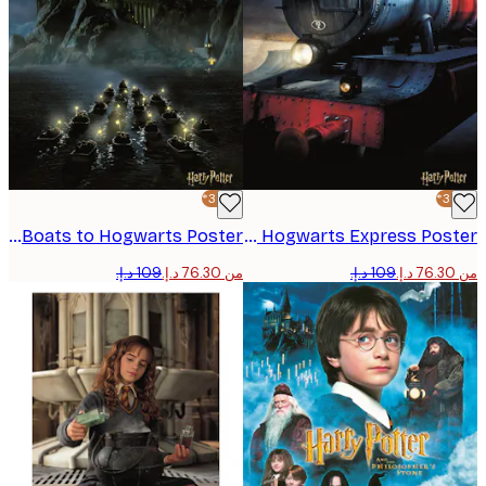
-30%*
Harry Potter™ - Boats to Hogwarts Poster
Harry Potter™ - Hogwarts Express Poster
من ‏76.30 د.إ.‏