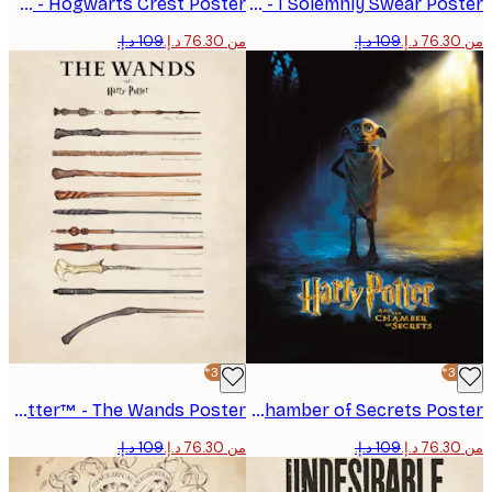
Harry Potter™ - Hogwarts Crest Poster
Harry Potter™ - I Solemnly Swear Poster
من ‏76.30 د.إ.‏
-30%*
Harry Potter™ - The Wands Poster
Harry Potter™ - Chamber of Secrets Poster
من ‏76.30 د.إ.‏