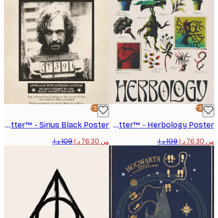
-30%*
Harry Potter™ - Sirius Black Poster
Harry Potter™ - Herbology Poster
من ‏76.30 د.إ.‏