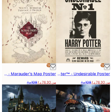
-30%*
Harry Potter™ - Marauder's Map Poster
Harry Potter™ - Undesirable Poster
من ‏76.30 د.إ.‏