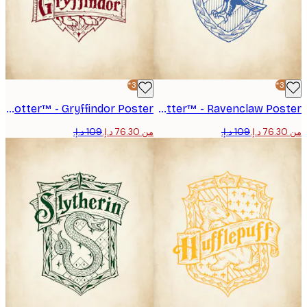
-30%*
Harry Potter™ - Gryffindor Poster
Harry Potter™ - Ravenclaw Poster
من ‏76.30 د.إ.‏