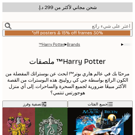
شحن مجاني لأكثر من ‏299 د.إ.‏
m
cont
ر على شيء رائع
30% off posters & 15% off frames*
▸
▸
Harry Potter™
Brands
Harry Potter™ ملصقات
حبًا بك في عالم هاري بوتر™! ابحث عن بوستراتك المفضلة من
كون الرائع بواسطة جي كي رولينج. هذه البوسترات من القصة
لأكثر مبيعًا ضرورية لجميع السحرة والساحرات. إلى أي منزل
هوجورتس تنتمي؟
جميع الفئات
تصفية وفرز