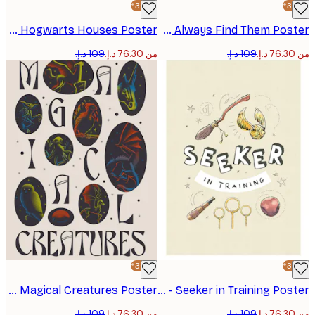
-30%*
Harry Potter™ - Hogwarts Houses Poster
Harry Potter™ - You Can Always Find Them Poster
من ‏76.30 د.إ.‏
-30%*
Harry Potter™ - Magical Creatures Poster
Harry Potter™ - Seeker in Training Poster
من ‏76.30 د.إ.‏