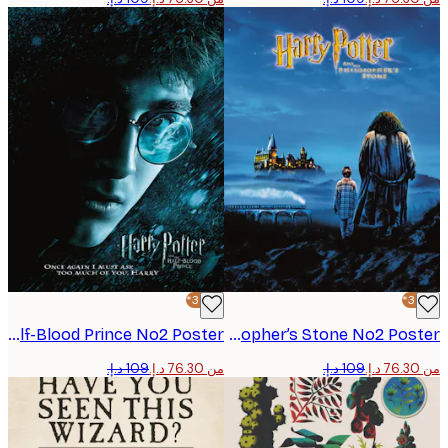
-30%*
Harry Potter™ - The Half-Blood Prince No2 Poster
Harry Potter™ - The Philosopher’s Stone No2 Poster
من ‏76.30 د.إ.‏