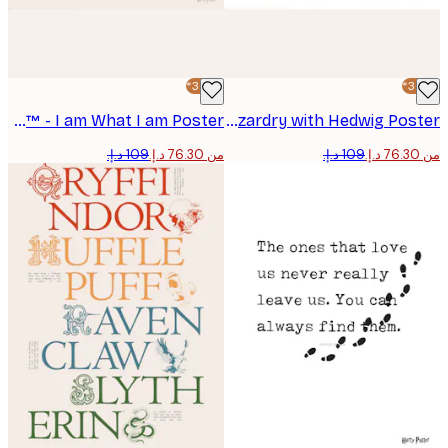
-30%*
Harry Potter™ - I am What I am Poster
Harry Potter™ - Wizardry with Hedwig Poster
من ‏76.30 د.إ.‏