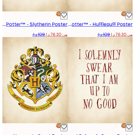
-30%*
Harry Potter™ - Slytherin Poster
Harry Potter™ - Hufflepuff Poster
من ‏76.30 د.إ.‏
-30%*