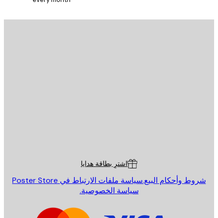
الاشتراك
يد الإلكتروني
إرسال
St
Poster St
ة العملاء
اشترِ بطاقة هدايا
روط وأحكام البيع.
سياسة ملفات الارتباط في Poster Store
سياسة الخصوصية.