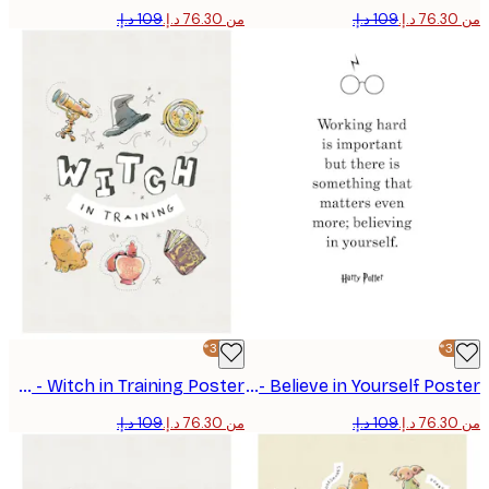
من ‏76.30 د.إ.‏
-30%*
Harry Potter™ - Witch in Training Poster
Harry Potter™ - Believe in Yourself Poster
من ‏76.30 د.إ.‏