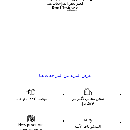
انظر بعض المراجعات هنا.
مشتري موثوق
اجعات
ملاء
Great item. Good quality.
4 يونيو
1 مايو
s C
Mary O
عرض المزيد من المراجعات هنا
شحن مجاني لأكثر من
توصيل ٢-٤ أيام عمل
البريد الإلكتروني
New products
المدفوعات الآمنة
every month