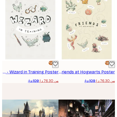
-30%*
Harry Potter™ - Wizard in Training Poster
Harry Potter™ - Friends at Hogwarts Poster
من ‏76.30 د.إ.‏