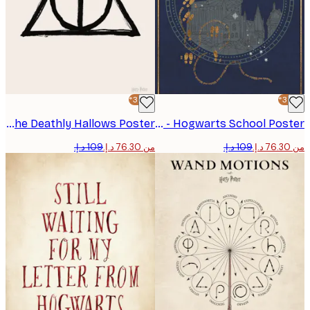
-30%*
Harry Potter™ - The Deathly Hallows Poster
Harry Potter™ - Hogwarts School Poster
من ‏76.30 د.إ.‏