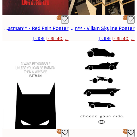
-40%*
The Batman™ - Red Rain Poster
Batman™ - Villain Skyline Poster
من ‏65.40 د.إ.‏
-40%*