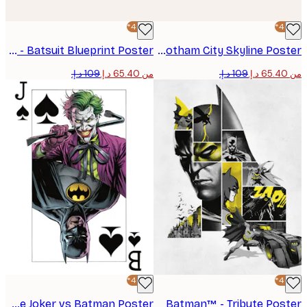
-40%*
Batman™ - Batsuit Blueprint Poster
Batman™ - Gotham City Skyline Poster
من ‏65.40 د.إ.‏
-40%*
The Joker™ - The Joker vs Batman Poster
Batman™ - Tribute Pos