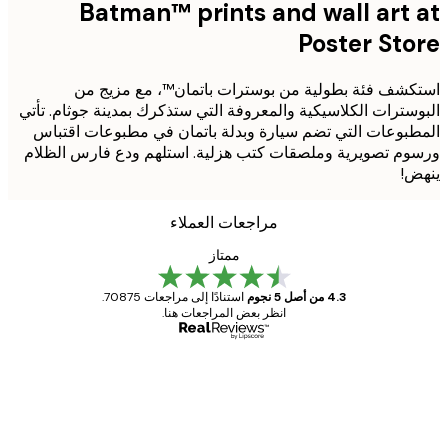
Batman™ prints and wall art 
Poster St
شف فئة بطولية من بوسترات باتمان™، مع مزيج من
سترات الكلاسيكية والمعروفة التي ستذكرك بمدينة جوثام. تأتي
بوعات التي تضم سيارة وبدلة باتمان في مطبوعات اقتباس
م تصويرية وملصقات كتب هزلية. استلهم ودع فارس الظلام
!
مراجعات العملاء
ممتاز
4.3 من أصل 5 نجوم
استنادًا إلى مراجعات 70875.
انظر بعض المراجعات هنا.
مشتري موثوق
اجعات
ملاء
Great item. Good quality.