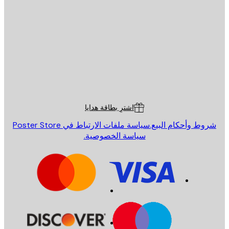
يد الإلكتروني
إرسال
St
Poster St
ة العملاء
اشترِ بطاقة هدايا
روط وأحكام البيع.
سياسة ملفات الارتباط في Poster Store
سياسة الخصوصية.