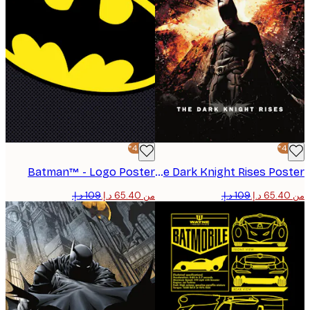
-40%*
Batman™ - Logo Poster
Batman™ - The Dark Knight Rises Poster
من ‏65.40 د.إ.‏