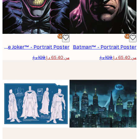
-40%*
The Joker™ - Portrait Poster
Batman™ - Portrait Pos
من ‏65.40 د.إ.‏