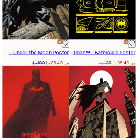
-40%*
Batman™ - Under the Moon Poster
Batman™ - Batmobile Poster
من ‏65.40 د.إ.‏