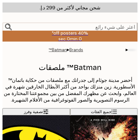
شحن مجاني لأكثر من ‏299 د.إ.‏
m
cont
ر على شيء رائع
40% off posters*
0 sec
0 min
صالحة
حتى:
▸
▸
Batman™
Brands
2026-
08-
09
Batman™ ملصقات
حضر مدينة جوثام إلى جدرانك مع ملصقات من حكاية باتمان™
سطورية. زين منزلك بواحد من أكثر الأبطال الخارقين شهرة في
الم، وابحث عن مظهرك المفضل من بين مجموعتنا المختارة من
الرسوم التصويرية والصور الفوتوغرافية من الأفلام الشهيرة.
جميع الفئات
تصفية وفرز