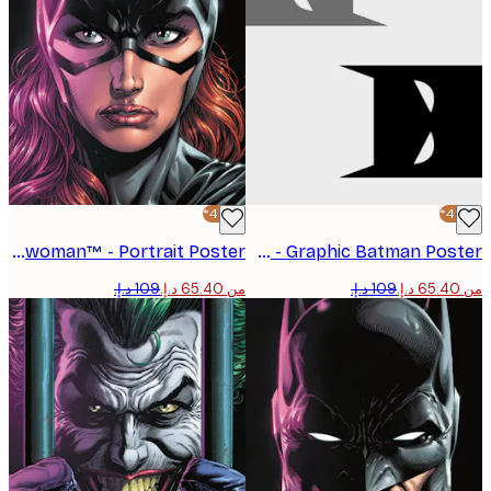
-40%*
Batwoman™ - Portrait Poster
Batman™ - Graphic Batman Poster
من ‏65.40 د.إ.‏