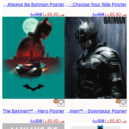
Batman™ - Always Be Batman Poster
Batman™ - Choose Your Ride Poster
من ‏65.40 د.إ.‏
-40%*
The Batman™ - Hero Poster
The Batman™ - Downpour Poster
من ‏65.40 د.إ.‏