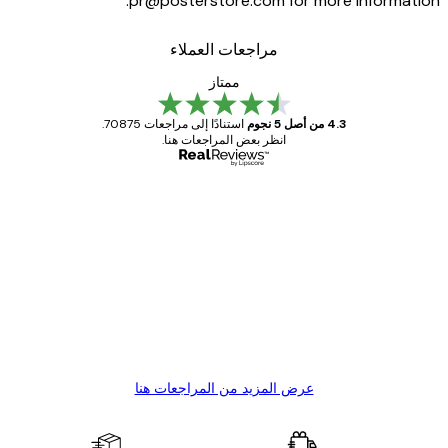
pr@posterstore.com for more informat
مراجعات العملاء
ممتاز
4.3 من أصل 5 نجوم
استنادًا إلى مراجعات 70875.
انظر بعض المراجعات هنا.
مشتري موثوق
اجعات
ملاء
Great item. Good quality.
4 يونيو
1 مايو
s C
Mary O
عرض المزيد من المراجعات هنا