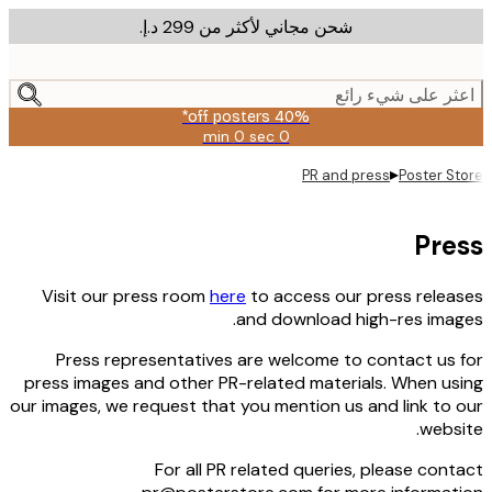
شحن مجاني لأكثر من ‏299 د.إ.‏
m
cont
ر على شيء رائع
40% off posters*
0 sec
0 min
صالحة
حتى:
▸
PR and press
Poster S
2026-
08-
09
Pre
Visit our press room
here
to access our press rele
and download high-res ima
Press representatives are welcome to contact us
press images and other PR-related materials. When u
our images, we request that you mention us and link to
webs
For all PR related queries, please con