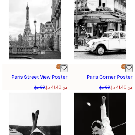
-40%*
Paris Street View Poster
Paris Corner Pos
من ‏41.40 د.إ.‏