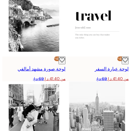
-40%*
 عبارة السفر
لوحة صورة مشهد أمالفي
من ‏41.40 د.إ.‏