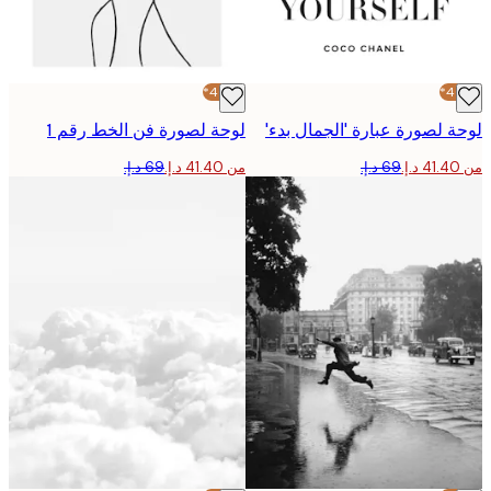
-40%*
 لصورة عبارة 'الجمال بدء'
لوحة لصورة فن الخط رقم 1
من ‏41.40 د.إ.‏