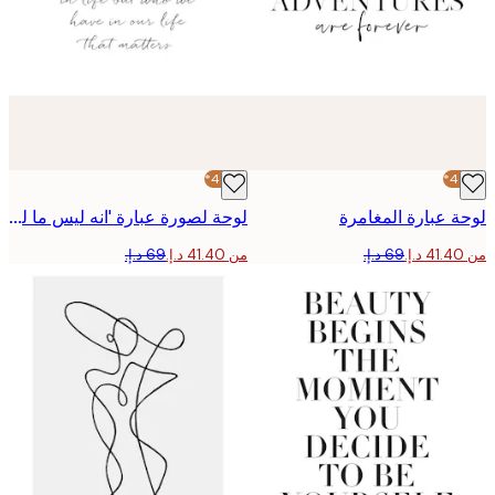
-40%*
 عبارة المغامرة
لوحة لصورة عبارة 'انه ليس ما لدينا '
من ‏41.40 د.إ.‏