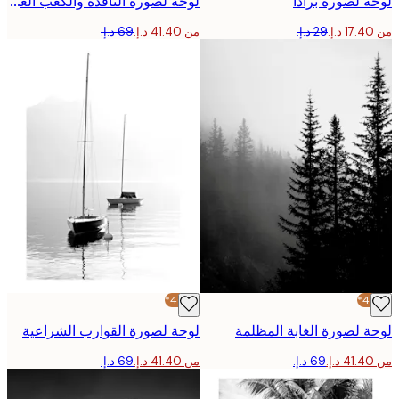
 لصورة برادا
لوحة لصورة النافذة والكعب العالية
من ‏41.40 د.إ.‏
-40%*
 لصورة الغابة المظلمة
لوحة لصورة القوارب الشراعية
من ‏41.40 د.إ.‏