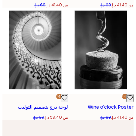
من ‏41.40 د.إ.‏
-40%*
Wine o'clock Po
لوحة درج بتصميم التوليب
من ‏59.40 د.إ.‏