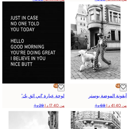
-40%*
نة الموضة بوستر
لوحة عبارة 'اني اثق بك'
من ‏17.40 د.إ.‏