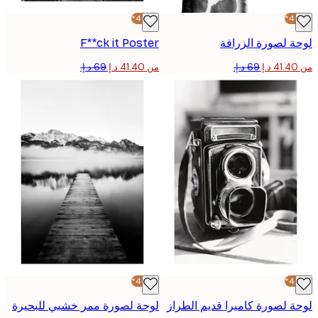
-40%*
 لصورة الزرافة
F**ck it Poster
من ‏41.40 د.إ.‏
-40%*
 لصورة كاميرا قديم الطراز
لوحة لصورة ممر خشبي للبحيرة