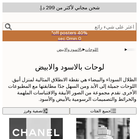
شحن مجاني لأكثر من ‏299 د.إ.‏
m
cont
ر على شيء رائع
40% off posters*
0 sec
0 min
صالحة
حتى:
▸
▸
اللوحات
بالاسود والابيض
2026-
08-
09
لوحات بالاسود والابيض
ال السوداء والبيضاء هي نقطة الانطلاق المثالية لمنزل أنيق.
حات جميلة إلى الأبد ومن السهل جدًا مطابقتها مع المطبوعات
رى. نقدم مجموعة من الصور الأنيقة والاقتباسات الملهمة
رائط والتصميمات الرسومية بالأبيض والأسود.
جميع الفئات
تصفية وفرز