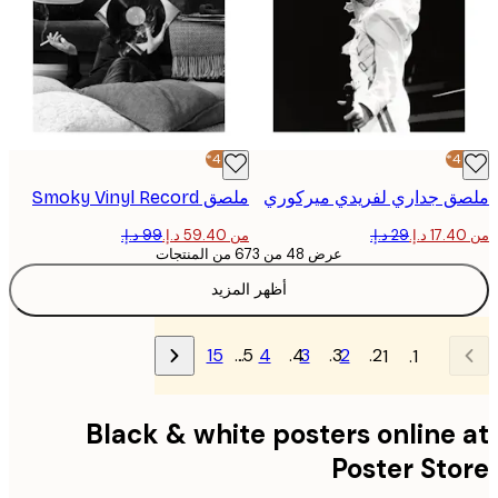
-40%*
ق جداري لفريدي ميركوري
ملصق Smoky Vinyl Record
من ‏59.40 د.إ.‏
عرض 48 من 673 من المنتجات
أظهر المزيد
15
…
4
3
2
1
Black & white posters online
Poster St