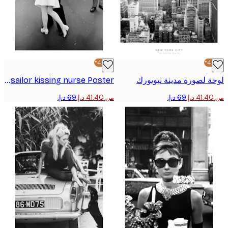
-40%*
 لصورة مدينة نيويورك
Happy sailor kissing nurse Poster
من ‏41.40 د.إ.‏