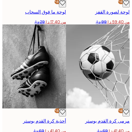
-40%*
 لصورة القفز
لوحة ما فوق السحاب
من ‏17.40 د.إ.‏
-40%*
 كرة القدم بوستر
أحذية كرة القدم بوستر
من ‏41.40 د.إ.‏