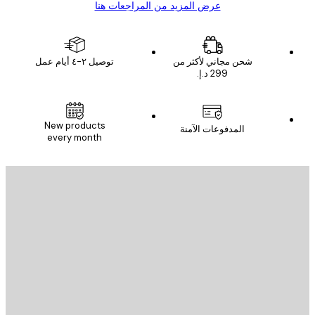
عرض المزيد من المراجعات هنا
شحن مجاني لأكثر من
توصيل ٢-٤ أيام عمل
New products
المدفوعات الآمنة
every month
يد الإلكتروني
إرسال