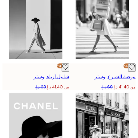
-40%*
 الشارع بوستر
شانيل أزياء بوستر
من ‏41.40 د.إ.‏