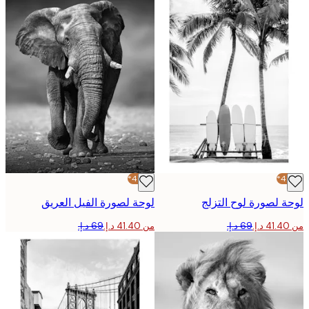
-40%*
 لصورة لوح التزلج
لوحة لصورة الفيل العريق
من ‏41.40 د.إ.‏