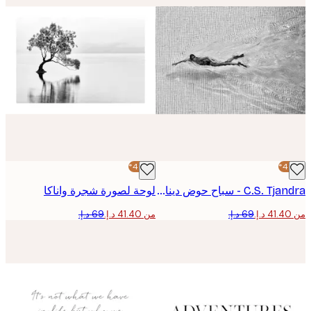
-40%*
C.S. Tjandra - سباح حوض ديناميكي بوستر
لوحة لصورة شجرة واناكا
من ‏41.40 د.إ.‏