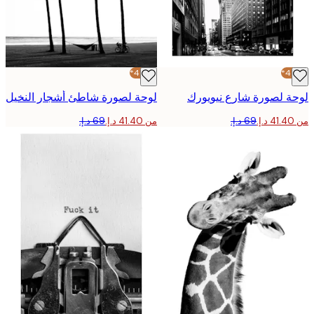
-40%*
 لصورة شارع نيويورك
لوحة لصورة شاطئ أشجار النخيل
من ‏41.40 د.إ.‏