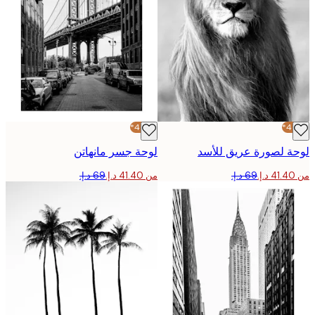
-40%*
 لصورة عريق للأسد
لوحة جسر مانهاتن
من ‏41.40 د.إ.‏