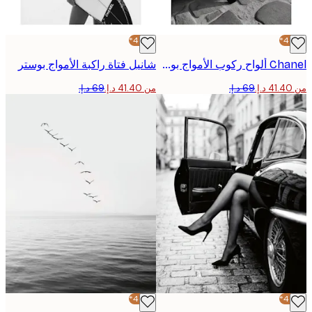
-40%*
Chanel ألواح ركوب الأمواج بوستر
شانيل فتاة راكبة الأمواج بوستر
من ‏41.40 د.إ.‏
-40%*