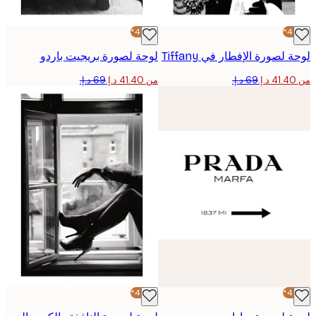
-40%*
لصورة الإفطار في Tiffany
لوحة لصورة بريجيت باردو
من ‏41.40 د.إ.‏
-40%*