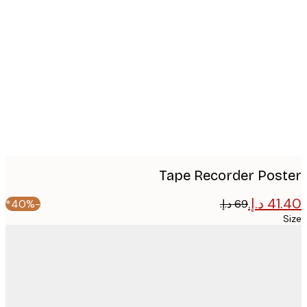
Produ
imag
Tape Recorder Pos
-40%*