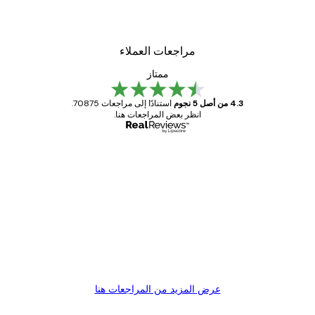
مراجعات العملاء
ممتاز
4.3 من أصل 5 نجوم
استنادًا إلى مراجعات 70875.
انظر بعض المراجعات هنا.
مشتري موثوق
اجعات
ملاء
Great item. Good quality.
4 يونيو
1 مايو
s C
Mary O
عرض المزيد من المراجعات هنا