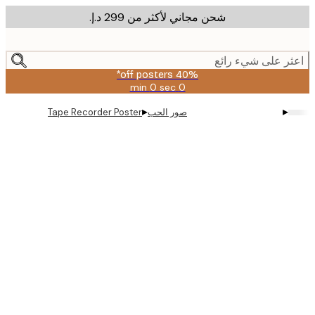
شحن مجاني لأكثر من ‏299 د.إ.‏
m
cont
ر على شيء رائع
40% off posters*
0 sec
0 min
صالحة
حتى:
▸
▸
صور الحب
Tape Recorder Poster
2026-
08-
09