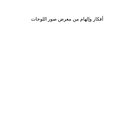
من ‏20.70 د.إ.‏
أفكار وإلهام من معرض صور اللوحات