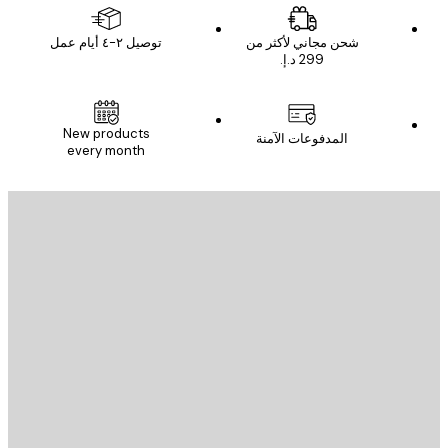
شحن مجاني لأكثر من
توصيل ٢-٤ أيام عمل
New products
المدفوعات الآمنة
every month
يد الإلكتروني
إرسال
St