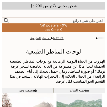
شحن مجاني لأكثر من ‏299 د.إ.‏
m
cont
ر على شيء رائع
40% off posters*
0 sec
0 min
صالحة
حتى:
▸
▸
Nature
المناظر الطبيعية
2026-
08-
09
لوحات المناظر الطبيعية
وب من الحياة اليومية الرمادية مع لوحات المناظر الطبيعية
يلة لدينا! ماذا عن مطبوعة من الغابة الغامضة تسحر غرفة
؟ أو صورة لشاطئ رملي جميل يعيدك إلى أيام الصيف
ئعة؟ من الجبال الخلابة إلى البحيرات الهادئة ، ستجد في هذا
م الجو المناسب لكل غرفة.
جميع الفئات
تصفية وفرز