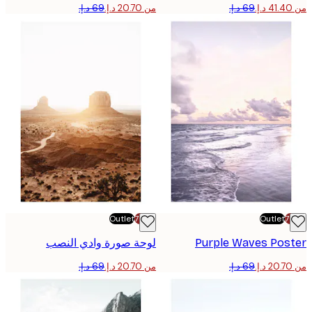
من ‏20.70 د.إ.‏
Outlet
-70%
Outlet
Purple Waves Pos
لوحة صورة وادي النصب
من ‏20.70 د.إ.‏