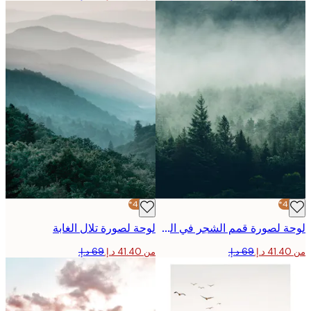
-40%*
لوحة لصورة قمم الشجر في الضباب
لوحة لصورة تلال الغابة
من ‏41.40 د.إ.‏