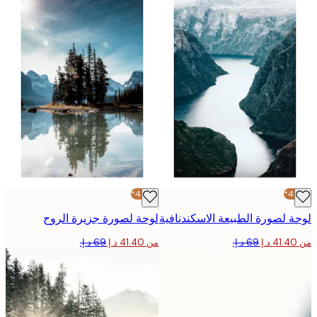
-40%*
 لصورة الطبيعة الاسكندنافية
لوحة لصورة جزيرة الروح
من ‏41.40 د.إ.‏