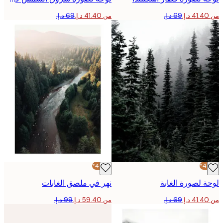
من ‏41.40 د.إ.‏
-40%*
 لصورة الغابة
نهر في ملصق الغابات
من ‏59.40 د.إ.‏