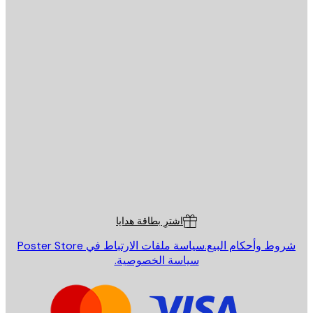
يد الإلكتروني
إرسال
St
Poster St
ة العملاء
اشترِ بطاقة هدايا
روط وأحكام البيع.
سياسة ملفات الارتباط في Poster Store
سياسة الخصوصية.