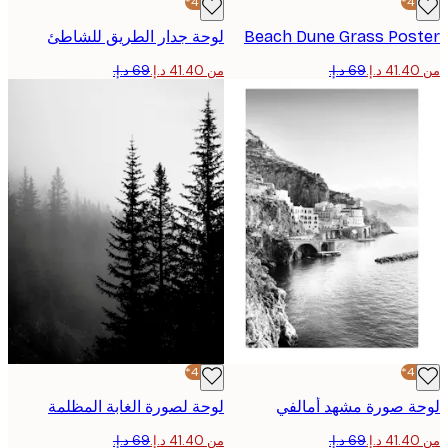
-40%*
Beach Dune Grass Pos
لوحة جدار الطريق للشاطئ
من ‏41.40 د.إ.‏
-40%*
 صورة مشهد أمالفي
لوحة لصورة الغابة المظلمة
من ‏41.40 د.إ.‏