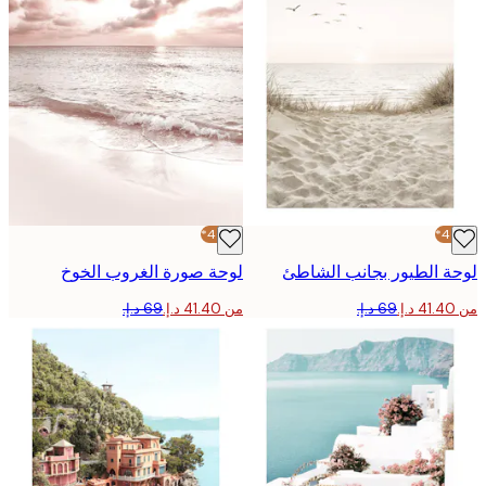
-40%*
 الطيور بجانب الشاطئ
لوحة صورة الغروب الخوخ
من ‏41.40 د.إ.‏