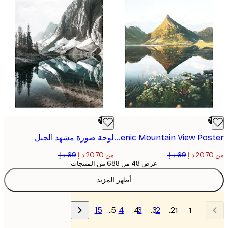
-70%
Scenic Mountain View Poster
لوحة صورة مشهد الجبل
من ‏20.70 د.إ.‏
عرض 48 من 688 من المنتجات
أظهر المزيد
15
…
4
3
2
1