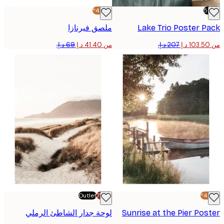
-40%*
Lake Trio​ Poster 
ملصق فيرنازا
من ‏41.40 د.إ.‏
Outlet
-70%
Sunrise at the Pier Po
لوحة جدار الشاطئ الرملي