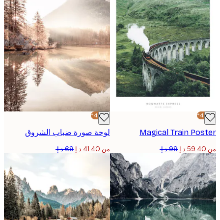
-40%*
Magical Train Po
لوحة صورة ضباب الشروق
من ‏41.40 د.إ.‏