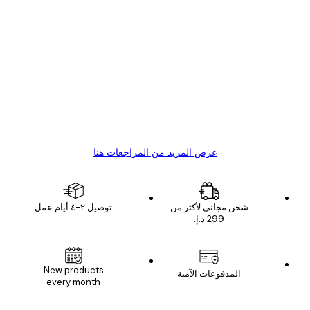
مشتري موثوق
اجعات
ملاء
Great item. Good quality.
4 يونيو
1 مايو
s C
Mary O
عرض المزيد من المراجعات هنا
شحن مجاني لأكثر من
توصيل ٢-٤ أيام عمل
New products
المدفوعات الآمنة
every month