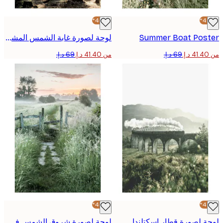
-40%*
Summer Boat Pos
لوحة لصورة غابة الشمس المشرقة
من ‏41.40 د.إ.‏
-40%*
 لصورة قطار اسكتلندا
لوحة لصورة شروق الشمس في الصيف