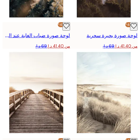
-40%*
 صورة بحيرة سحرية
لوحة صورة ضباب الغابة عند الشروق
من ‏41.40 د.إ.‏