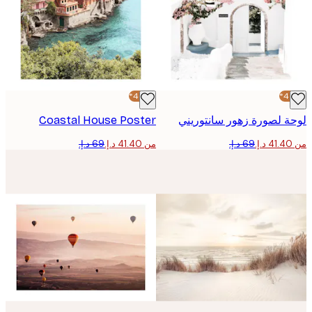
-40%*
 لصورة زهور سانتوريني
Coastal House Poster
من ‏41.40 د.إ.‏