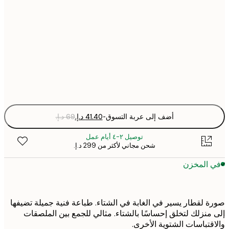
30x40 cm
50x70 cm
Fra
optio
أضف إلى عربة التسوق
-
توصيل ٢-٤ أيام عمل
شحن مجاني لأكثر من ‏299 د.إ.‏
 المخزن
 لقطار يسير في الغابة في الشتاء. طباعة فنية جميلة تضيفها
منزلك لتخلق إحساسًا بالشتاء. مثالي للجمع بين الملصقات
قتباسات الشتوية الأخرى.