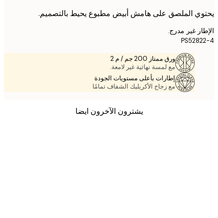
ي الملصق على هامش أبيض مطبوع يحيط بالتصميم.
ر غير مدرج.
PS528
ورق ممتاز 200 جم / م 2
مع لمسة نهائية غير لامعة.
إطارات بأعلى مستويات الجودة
مع زجاج الأكريليك الشفاف تمامًا
يشترون الآخرون ايضا