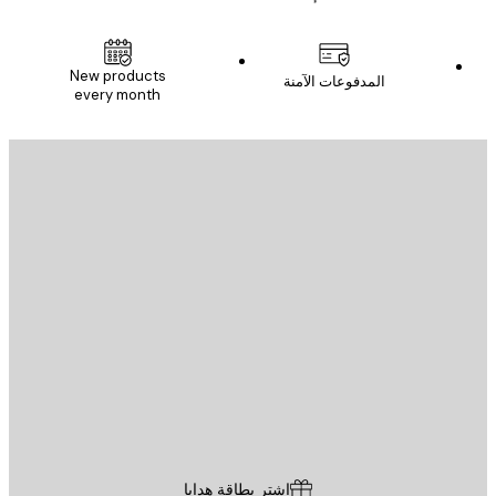
New products
المدفوعات الآمنة
every month
يد الإلكتروني
إرسال
St
Poster St
ة العملاء
اشترِ بطاقة هدايا