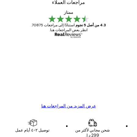
مراجعات العملاء
ممتاز
4.3 من أصل 5 نجوم
استنادًا إلى مراجعات 70875.
انظر بعض المراجعات هنا.
مشتري موثوق
اجعات
ملاء
Great item. Good quality.
4 يونيو
1 مايو
s C
Mary O
عرض المزيد من المراجعات هنا
شحن مجاني لأكثر من
توصيل ٢-٤ أيام عمل