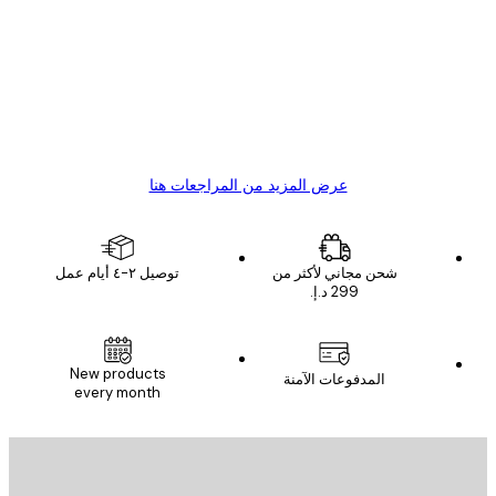
ملاء
Great item. Good quality.
4 يونيو
1 مايو
s C
Mary O
عرض المزيد من المراجعات هنا
شحن مجاني لأكثر من
توصيل ٢-٤ أيام عمل
New products
المدفوعات الآمنة
every month