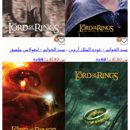
-40%*
سيد الخواتم - عودة الملك أروين بوستر
سيد الخواتم - ليغولاس ملصق
من ‏41.40 د.إ.‏