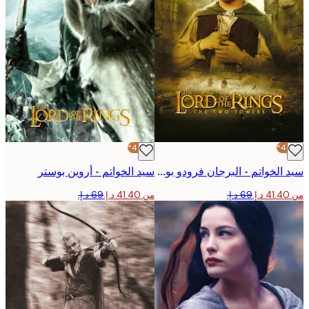
-40%*
سيد الخواتم - البرجان فرودو بوستر
سيد الخواتم - أروين بوستر
من ‏41.40 د.إ.‏