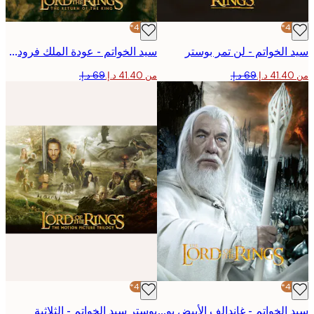
-40%*
الخواتم - لن تمر بوستر
سيد الخواتم - عودة الملك فرودو بوستر
من ‏41.40 د.إ.‏
-40%*
سيد الخواتم - غاندالف الأبيض بوستر
بوستر سيد الخواتم - الثلاثية