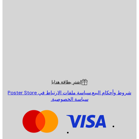
يد الإلكتروني
إرسال
St
Poster St
ة العملاء
اشترِ بطاقة هدايا
روط وأحكام البيع.
سياسة ملفات الارتباط في Poster Store
سياسة الخصوصية.