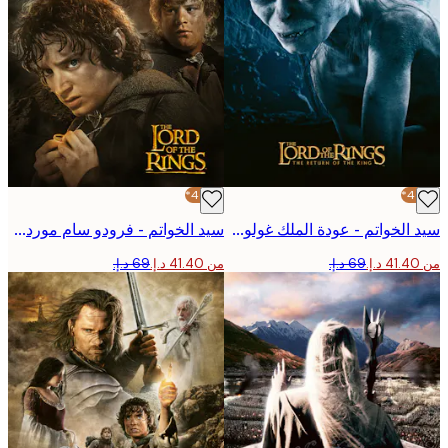
-40%*
سيد الخواتم - عودة الملك غولوم بوستر
سيد الخواتم - فرودو سام موردور بوستر
من ‏41.40 د.إ.‏