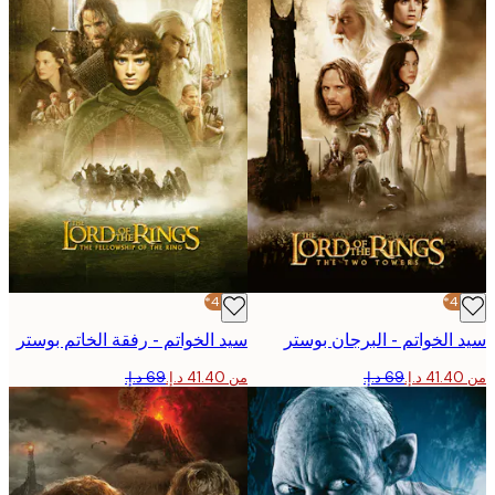
-40%*
الخواتم - البرجان بوستر
سيد الخواتم - رفقة الخاتم بوستر
من ‏41.40 د.إ.‏