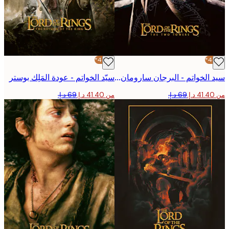
-40%*
سيد الخواتم - البرجان سارومان بوستر
سيّد الخواتم - عودة المَلِك بوستر
من ‏41.40 د.إ.‏