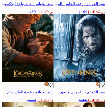
سيد الخواتم - رفقة الخاتم - القوارب بوستر
سيد الخواتم - خاتم واحد ليحكمهم جميعاً ملصق
من ‏41.40 د.إ.‏
-40%*
الخواتم - أراجورن ملصق
سيد الخواتم - عودة الملك سام فرودو بوستر
من ‏41.40 د.إ.‏