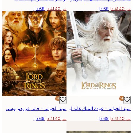
من ‏41.40 د.إ.‏
-40%*
سيد الخواتم - عودة الملك غاندالف بوستر
سيد الخواتم - خاتم فرودو بوستر
من ‏41.40 د.إ.‏