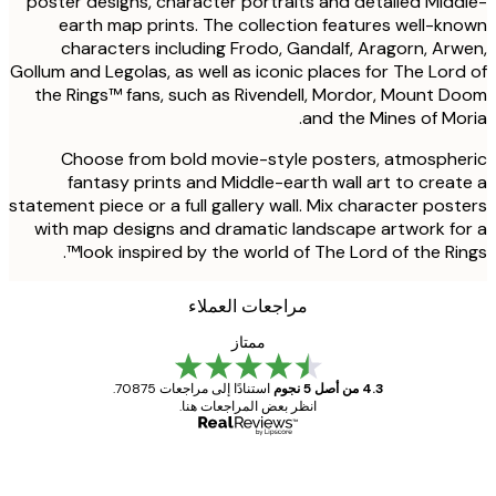
poster designs, character portraits and detailed Mid
earth map prints. The collection features well-k
characters including Frodo, Gandalf, Aragorn, Ar
Gollum and Legolas, as well as iconic places for The Lor
the Rings™ fans, such as Rivendell, Mordor, Mount 
and the Mines of Mo
Choose from bold movie-style posters, atmosph
fantasy prints and Middle-earth wall art to crea
statement piece or a full gallery wall. Mix character pos
with map designs and dramatic landscape artwork f
look inspired by the world of The Lord of the Rin
مراجعات العملاء
ممتاز
4.3 من أصل 5 نجوم
استنادًا إلى مراجعات 70875.
انظر بعض المراجعات هنا.
مشتري موثوق
اجعات