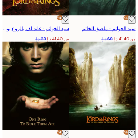
-40%*
الخواتم - ملصق الخاتم
سيد الخواتم - غاندالف بالروغ بوستر
من ‏41.40 د.إ.‏
-40%*