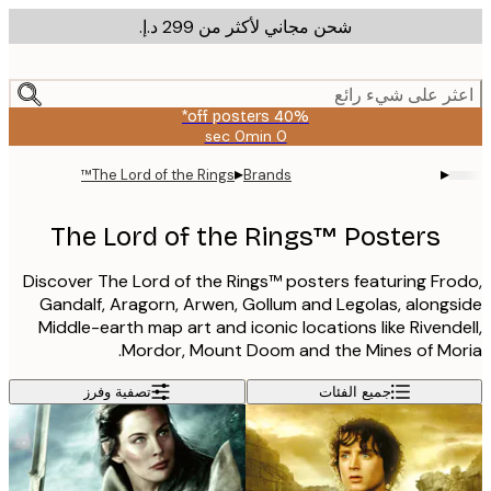
شحن مجاني لأكثر من ‏299 د.إ.‏
m
cont
ر على شيء رائع
40% off posters*
0 sec
0 min
صالحة
حتى:
▸
▸
The Lord of the Rings™
Brands
2026-
08-
09
The Lord of the Rings™ Posters
Discover The Lord of the Rings™ posters featuring Fr
Gandalf, Aragorn, Arwen, Gollum and Legolas, along
Middle-earth map art and iconic locations like Rivend
Mordor, Mount Doom and the Mines of Mo
جميع الفئات
تصفية وفرز