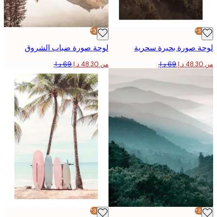
-30%*
 صورة بحيرة سحرية
لوحة صورة ضباب الشروق
من ‏48.30 د.إ.‏
-30%*