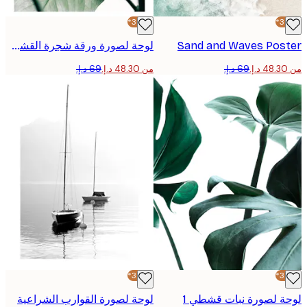
-30%*
Sand and Waves Pos
لوحة لصورة ورقة شجرة القشطة
من ‏48.30 د.إ.‏
-30%*
 لصورة نبات قشطي 1
لوحة لصورة القوارب الشراعية