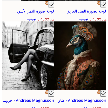
-30%*
 لصورة الفيل العريق
لوحة صورة النمر الأسود
من ‏48.30 د.إ.‏
-30%*
Andreas Magnusson - طاووس ملكي بورتريه بوستر
Andreas Magnusson - خروج السيارة الأنيق بوستر