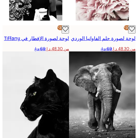
-30%*
 لصورة حلم الفاوانيا الوردي
لوحة لصورة الإفطار في Tiffany
من ‏48.30 د.إ.‏