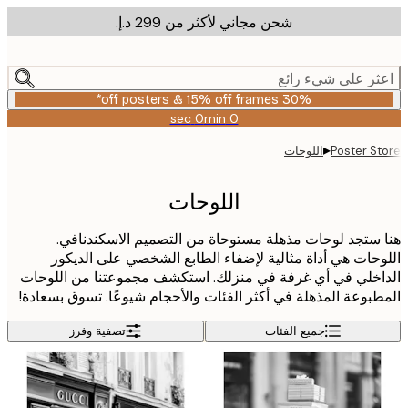
شحن مجاني لأكثر من ‏299 د.إ.‏
m
cont
ر على شيء رائع
30% off posters & 15% off frames*
0 sec
0 min
صالحة
حتى:
▸
Poster S
اللوحات
2026-
08-
06
اللوحات
ستجد لوحات مذهلة مستوحاة من التصميم الاسكندنافي.
حات هي أداة مثالية لإضفاء الطابع الشخصي على الديكور
خلي في أي غرفة في منزلك. استكشف مجموعتنا من اللوحات
بوعة المذهلة في أكثر الفئات والأحجام شيوعًا. تسوق بسعادة!
جميع الفئات
تصفية وفرز