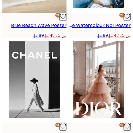
-30%*
Blue Beach Wave Poster
Abstract Blue Watercolour No1 Poster
من ‏48.30 د.إ.‏
-30%*