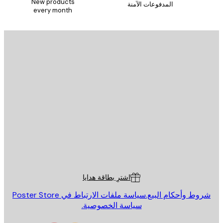
New products
المدفوعات الآمنة
every month
الاشتراك
يد الإلكتروني
إرسال
St
Poster St
ة العملاء
اشترِ بطاقة هدايا
روط وأحكام البيع.
سياسة ملفات الارتباط في Poster Store
سياسة الخصوصية.