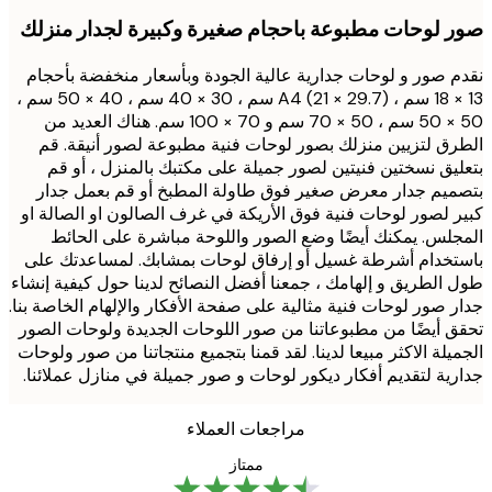
 لوحات مطبوعة باحجام صغيرة وكبيرة لجدار منزلك
 صور و لوحات جدارية عالية الجودة وبأسعار منخفضة بأحجام
13 × 18 سم ، (A4 (21 × 29.7 سم ، 30 × 40 سم ، 40 × 50 سم ،
50 × 50 سم ، 50 × 70 سم و 70 × 100 سم. هناك العديد من
ق لتزيين منزلك بصور لوحات فنية مطبوعة لصور أنيقة. قم
يق نسختين فنيتين لصور جميلة على مكتبك بالمنزل ، أو قم
يم جدار معرض صغير فوق طاولة المطبخ أو قم بعمل جدار
 لصور لوحات فنية فوق الأريكة في غرف الصالون او الصالة او
لس. يمكنك أيضًا وضع الصور واللوحة مباشرة على الحائط
خدام أشرطة غسيل أو إرفاق لوحات بمشابك. لمساعدتك على
الطريق و إلهامك ، جمعنا أفضل النصائح لدينا حول كيفية إنشاء
 صور لوحات فنية مثالية على صفحة الأفكار والإلهام الخاصة بنا.
 أيضًا من مطبوعاتنا من صور اللوحات الجديدة ولوحات الصور
يلة الاكثر مبيعا لدينا. لقد قمنا بتجميع منتجاتنا من صور ولوحات
ية لتقديم أفكار ديكور لوحات و صور جميلة في منازل عملائنا.
مراجعات العملاء
ممتاز