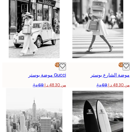
-30%*
 الشارع بوستر
Gucci موضة بوستر
من ‏48.30 د.إ.‏