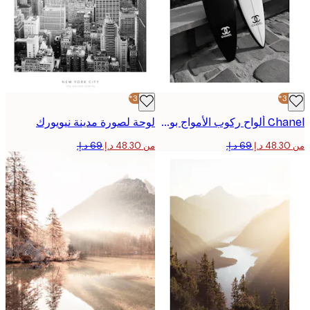
-30%*
Chanel ألواح ركوب الأمواج بوستر
لوحة لصورة مدينة نيويورك
من ‏48.30 د.إ.‏