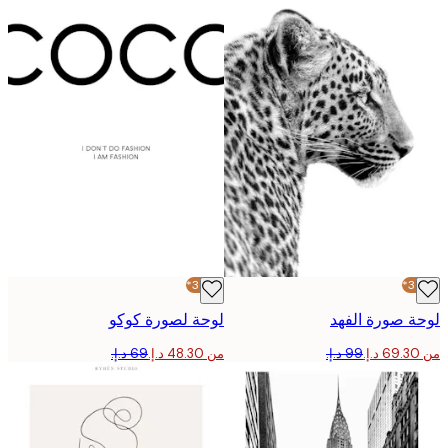
-30%*
 صورة الفهد
لوحة لصورة كوكو
من ‏48.30 د.إ.‏