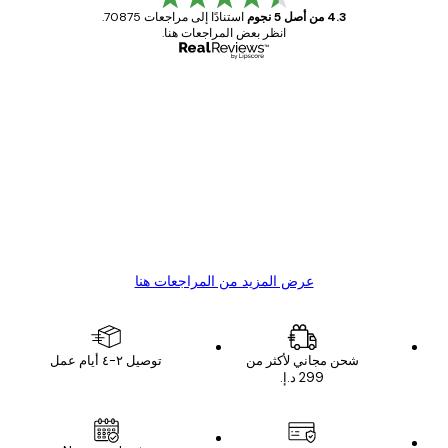
4.3 من أصل 5 نجوم
استنادًا إلى مراجعات 70875.
انظر بعض المراجعات هنا.
مشتري موثوق
اجعات
ملاء
Great item. Good quality.
4 يونيو
1 مايو
s C
Mary O
عرض المزيد من المراجعات هنا
شحن مجاني لأكثر من
توصيل ٢-٤ أيام عمل
البريد الإلكتروني