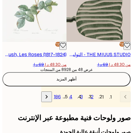
-30%*
THE MIUUS STUDIO - التوليب المجرد بوستر
Pierre-Joseph Redoute - Rosebush, Les Roses (1817–1824) بوستر
من ‏48.30 د.إ.‏
عرض 48 من 8928 من المنتجات
أظهر المزيد
186
…
4
3
2
1
 ولوحات فنية مطبوعة عبر الإنترنت
 ولوحات أنيقة عالية الجودة