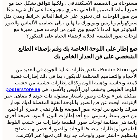
حاة من التصميم الاسكندنافي ، ولكنها تتوافق بشكل جيد مع
 أنماط التصميم الداخلي. تحتوي مجموعتنا على كل شيء بدءًا
ور اللوحات التي تحتوي على خرائط العالم ،خرائط ومدن مثل
هولم وباريس ونيويورك مانهاتن ، إلى تصاميم الألماس والصور
توغرافية. لماذا لا تجمع بين اثنين من لوحات صور معبرة مع
ت صور الطبيعة الخلابة لإضفاء الحياة على الديكور؟
إطار على اللوحة الخاصة بك وقم بإضفاء الطابع
خصي على فن الجدار الخاص بك
في Poster Store ، نقدم إطارات عالية الجودة في العديد من
جام والتصاميم المختلفة للديكور ، بما في ذلك إطارات فضية
ة ونحاسية وذهبية اللون وكذلك إطارات خشبية من خشب
وط الطبيعي وخشب لون الأبيض والأسود. في
posterstore.ae
ك شراء لوحات وصور بأسعار معقولة ذات جودة لا تضاهى عبر
ترنت. ابحث عن فن الصور واللوحة الفنية المفضلة لديك لجدار
ك واجمع بين لوحة صور الموضة وإطار ذهبي عصري أو اجمع
صور بنمط رسومي مع أحد إطارات اللون الاسود. نصيحة أخرى
ة هي مطابقة لوحات صور الطبيعة بإطارات من خشب البلوط
يعي أو إطارات بيضاء! اللوحات والصور لا حصر لها ، تصفح
لهم - اشتر صور ولوحات جدارية التي تحبها عبر الإنترنت.