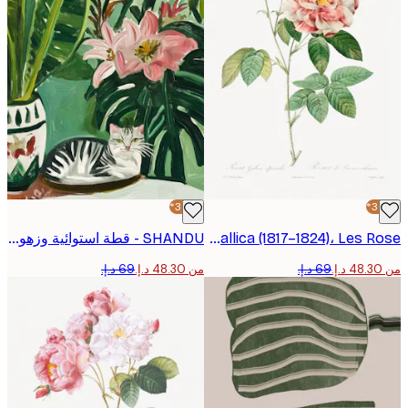
-30%*
Pierre-Joseph Redoute - Rosa Gallica (1817–1824)، Les Rose بوستر
SHANDU - قطة استوائية وزهور بوستر
من ‏48.30 د.إ.‏