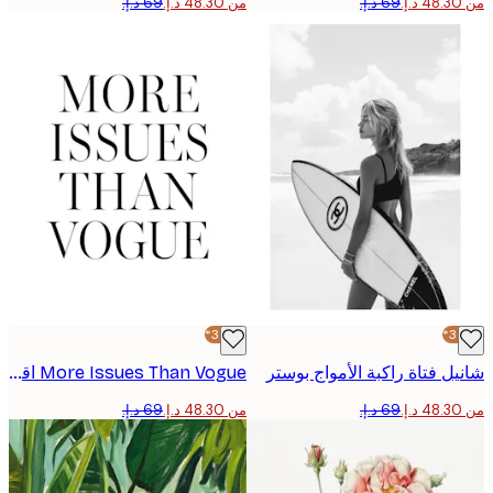
من ‏48.30 د.إ.‏
-30%*
ل فتاة راكبة الأمواج بوستر
More Issues Than Vogue اقتباس بوستر
من ‏48.30 د.إ.‏