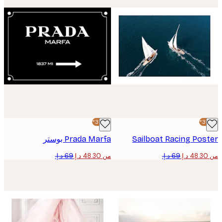
-30%*
Sailboat Racing Po
Prada Marfa بوستر
من ‏48.30 د.إ.‏