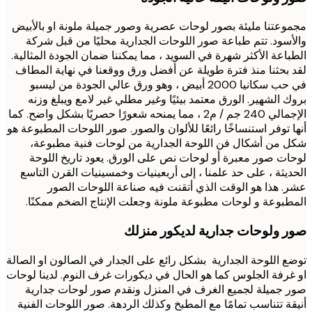
عتنا مليئة بصور لوحات عصرية وصور جميلة ملونة او بالأبيض
سود. تتم طباعة صور اللوحات الجدارية محليًا من قبل شركة
اعة الأكثر شهرة في السويد ، مما يمكننا ضمان الجودة المثالية.
بحثنا منذ فترة طويلة عن أفضل ورق ووقعنا في نهاية المطاف
في حب سكانيا 2000 أبيض ، وهو ورق عالي الجودة من ليسبو
 الشهير. الورق معتمد بيئيًا وغير مطلي غير لامع ويبلغ وزنه
الإجمالي 240 جم / م2 ، مما يمنحه شعورًا حصريًا بشكل واضح. كما
 توفر استنساخًا رائعًا للألوان والصور. صور اللوحات المطبوعة هو
من أشكال فن اللوحة الجدارية من لوحات فنية مطبوعة،
ت صور معبرة أو لوحات نص على الورق. يعود تاريخ اللوحة
يثة ، على حد علمنا ، إلى أربعينيات وخمسينيات القرن التاسع
 هذا هو الوقت الذي أتقنت فيه صناعة اللوحات الصور
بوعة و لوحات مطبوعة ملونة وجعلت الإنتاج الضخم ممكنًا.
 ولوحات جدارية لديكور منزلك
 اللوحة الجدارية بشكل رائع على الجدار في الصالون او الصالة
رفة الجلوس كما هو الحال في ديكورات غرف النوم. لدينا لوحات
جميلة لجميع الغرف في المنزل ونقدم صور لوحات جدارية
ة تتناسب تمامًا مع المطبخ وكذلك الردهة. صور اللوحات الفنية