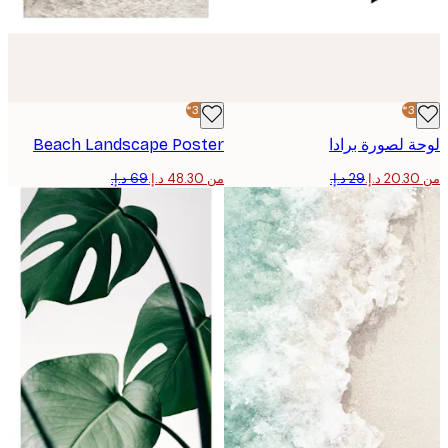
-30%*
 لصورة برادا
Beach Landscape Poster
من ‏48.30 د.إ.‏