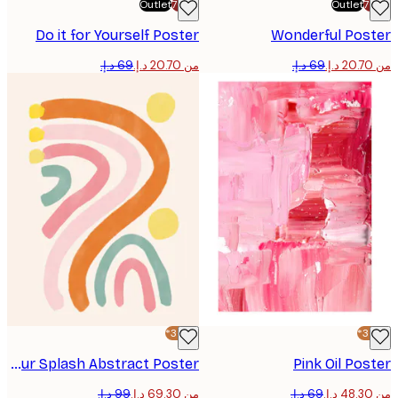
Outlet
-70%
Outlet
Do it for Yourself Poster
Wonderful Pos
من ‏20.70 د.إ.‏
-30%*
Colour Splash Abstract Poster
Pink Oil Po
من ‏69.30 د.إ.‏