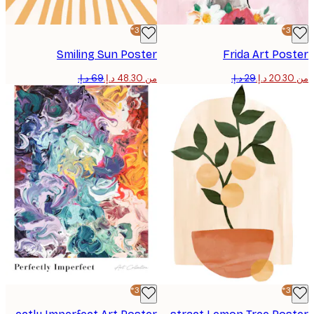
-30%*
Smiling Sun Poster
Frida Art Po
من ‏48.30 د.إ.‏
-30%*