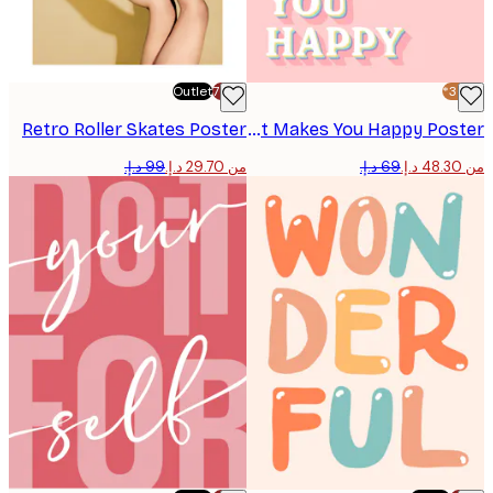
Outlet
-70%
Retro Roller Skates Poster
What Makes You Happy Poster
من ‏29.70 د.إ.‏