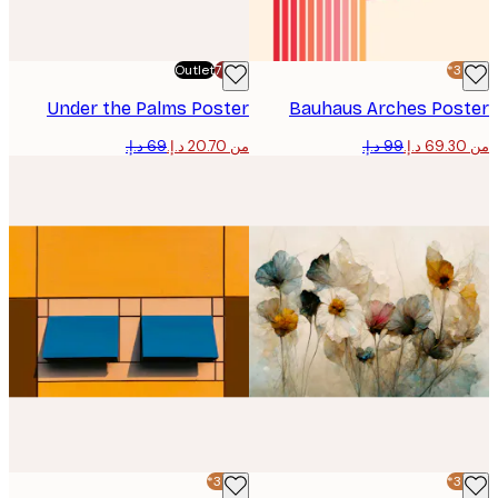
Outlet
-70%
Under the Palms Poster
Bauhaus Arches Pos
من ‏20.70 د.إ.‏
-30%*