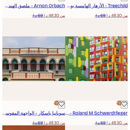
Treechild - الأزهار الهامسة بوستر
Arnon Orbach - ملصق الهندسة الحضرية الساطعة
من ‏48.30 د.إ.‏
-30%*
Roland M Schwerdtfeger - واجهات هندسية ملونة بوستر
سوبانيا باسكار - الواجهة المقوسة النابضة بالحياة ملصق
من ‏48.30 د.إ.‏