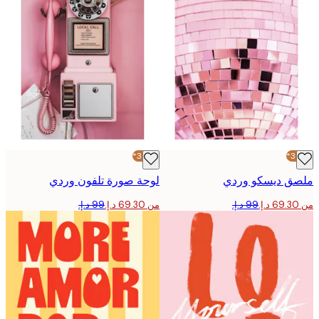
-30%*
ق ديسكو وردي
لوحة صورة تلفون وردي
من ‏69.30 د.إ.‏