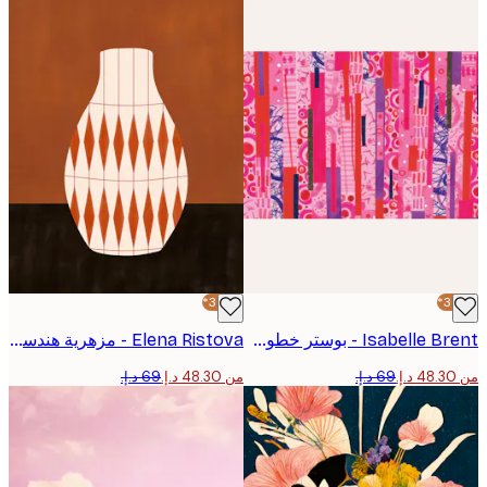
-30%*
Isabelle Brent - بوستر خطوط منقوشة وردية جريئة
Elena Ristova - مزهرية هندسية برتقالية بوستر
من ‏48.30 د.إ.‏