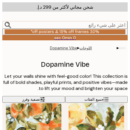
شحن مجاني لأكثر من ‏299 د.إ.‏
m
cont
ر على شيء رائع
30% off posters & 15% off frames*
0 sec
0 min
صالحة
حتى:
▸
▸
اللوحات
Dopamine Vibe
2026-
08-
06
Dopamine Vibe
Let your walls shine with feel-good color! This collectio
full of bold shades, playful prints, and positive vibes—
to lift your mood and brighten your sp
جميع الفئات
تصفية وفرز