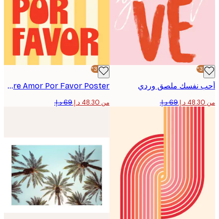
-30%*
 نفسك ملصق وردي
More Amor Por Favor Poster
من ‏48.30 د.إ.‏