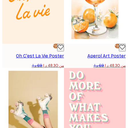
-30%*
Oh C'est La Vie Poster
Aperol Art Po
من ‏48.30 د.إ.‏