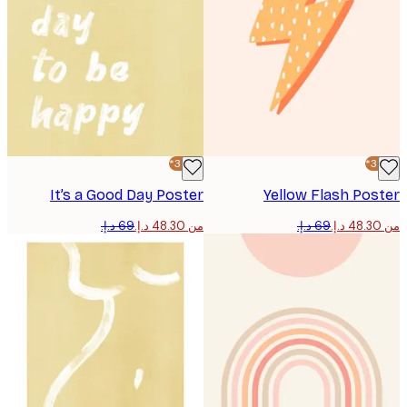
-30%*
It’s a Good Day Poster
Yellow Flash Po
من ‏48.30 د.إ.‏