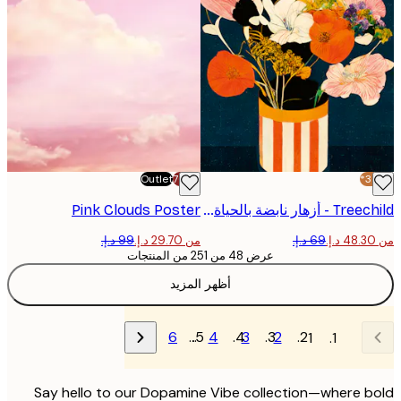
Outlet
-70%
Treechild - أزهار نابضة بالحياة بوستر
Pink Clouds Poster
من ‏29.70 د.إ.‏
عرض 48 من 251 من المنتجات
أظهر المزيد
6
…
4
3
2
1
Say hello to our Dopamine Vibe collection—where 