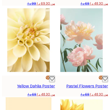
من ‏69.30 د.إ.‏
-30%*
Yellow Dahlia Poster
Pastel Flowers Pos
من ‏48.30 د.إ.‏