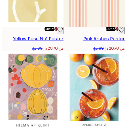
Outlet
-70%
Outlet
Yellow Pose No1 Poster
Pink Arches Pos
من ‏20.70 د.إ.‏