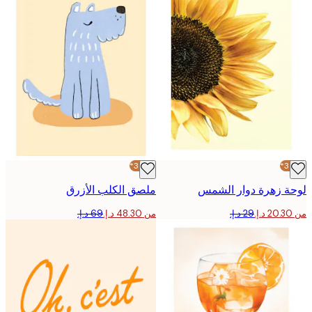
-30%*
 زهرة دوار الشمس
ملصق الكلب الأزرق
من ‏48.30 د.إ.‏