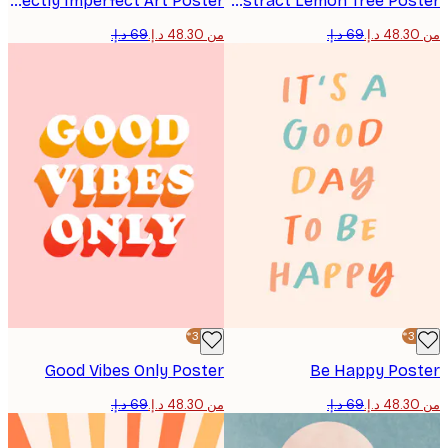
Perfectly Imperfect Art Poster
Abstract Lemon Tree Poster
من ‏48.30 د.إ.‏
-30%*
Good Vibes Only Poster
Be Happy Pos
من ‏48.30 د.إ.‏