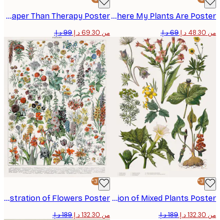
Gardening Is Cheaper Than Therapy Poster
Home Is Where My Plants Are Poster
من ‏69.30 د.إ.‏
-30%*
Vintage Illustration of Flowers Poster
Vintage Illustration of Mixed Plants Poster
من ‏132.30 د.إ.‏