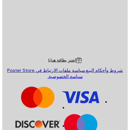
يد الإلكتروني
إرسال
St
Poster St
ة العملاء
اشترِ بطاقة هدايا
روط وأحكام البيع.
سياسة ملفات الارتباط في Poster Store
سياسة الخصوصية.