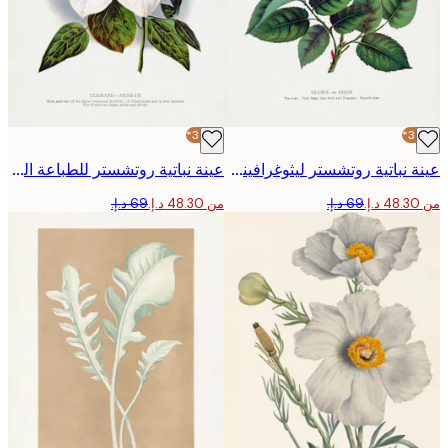
-30%*
عينة نباتية روتشستر ليثوغرافينغ - وردة زهرية بوستر
عينة نباتية روتشستر للطباعة الحجرية - زهرة الياسمين البري طباعة حجرية بوستر
من ‏48.30 د.إ.‏