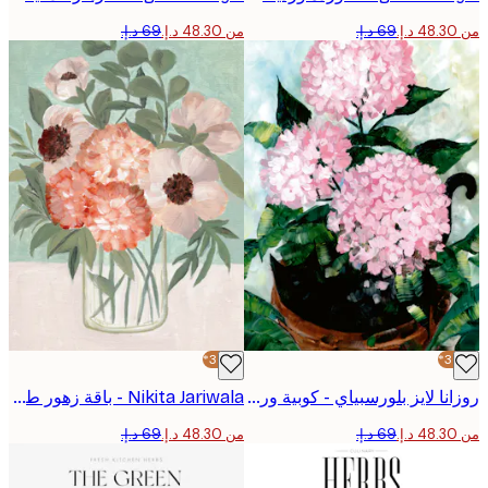
من ‏48.30 د.إ.‏
-30%*
روزانا لايز بلورسبياي - كوبية وردية في أصيص بوستر
Nikita Jariwala - باقة زهور طازجة بوستر
من ‏48.30 د.إ.‏