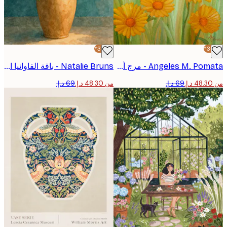
-30%*
Angeles M. Pomata - مرج أصفر مشمس بوستر
Natalie Bruns - باقة الفاوانيا الأنيقة بوستر
من ‏48.30 د.إ.‏