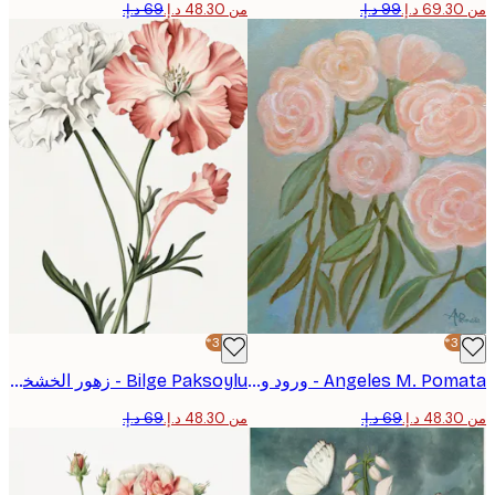
من ‏48.30 د.إ.‏
-30%*
Angeles M. Pomata - ورود وردية ناعمة بوستر
Bilge Paksoylu - زهور الخشخاش النباتية الأنيقة بوستر
من ‏48.30 د.إ.‏