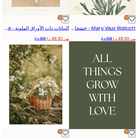
-30%*
Mary Vaux Walcott - خشخاش ماتيليجا بوستر
النباتات ذات الأوراق الملونة - Centaurea Candidissima رسم توضيحي للأوراق بوستر
من ‏48.30 د.إ.‏
-30%*