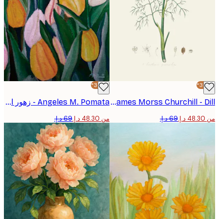
-30%*
John Stephenson and James Morss Churchill - Dill بوستر
Angeles M. Pomata - زهور التوليب الربيعية النابضة بالحياة بوستر
من ‏48.30 د.إ.‏