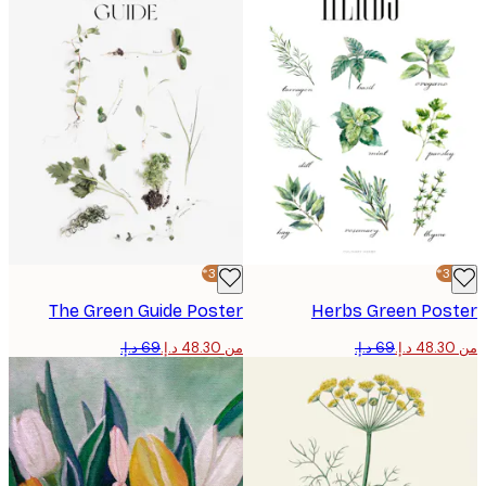
-30%*
The Green Guide Poster
Herbs Green Pos
من ‏48.30 د.إ.‏