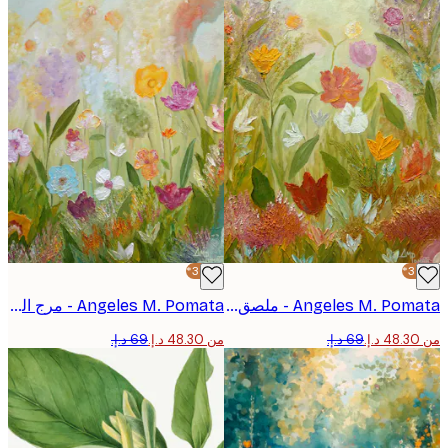
-30%*
Angeles M. Pomata - ملصق حديقة زهور نابضة بالحياة
Angeles M. Pomata - مرج الزهور البرية الملون بوستر
من ‏48.30 د.إ.‏