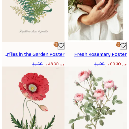
-30%*
Butterflies in the Garden Poster
Fresh Rosemary Pos
من ‏48.30 د.إ.‏