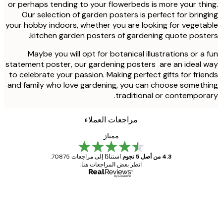
or perhaps tending to your flowerbeds is more your th
Our selection of garden posters is perfect for brin
your hobby indoors, whether you are looking for veget
kitchen garden posters of gardening quote post
Maybe you will opt for botanical illustrations or a
statement poster, our gardening posters are an ideal
to celebrate your passion. Making perfect gifts for fri
and family who love gardening, you can choose somet
traditional or contempor
مراجعات العملاء
ممتاز
4.3 من أصل 5 نجوم
استنادًا إلى مراجعات 70875.
انظر بعض المراجعات هنا.
مشتري موثوق
اجعات
ملاء
Great item. Good quality.