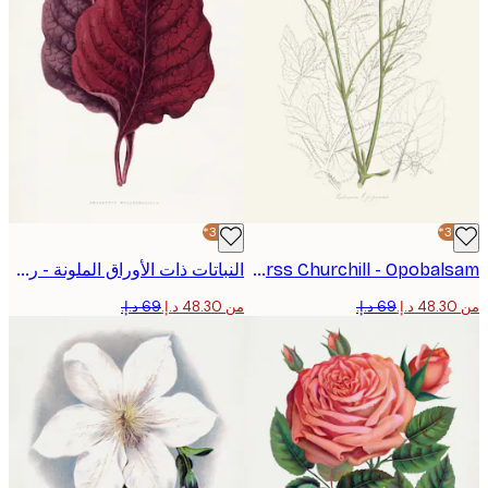
-30%*
John Stephenson and James Morss Churchill - Opobalsam بوستر
النباتات ذات الأوراق الملونة - رسم توضيحي لورقة أمارانثوس الوردية بوستر
من ‏48.30 د.إ.‏