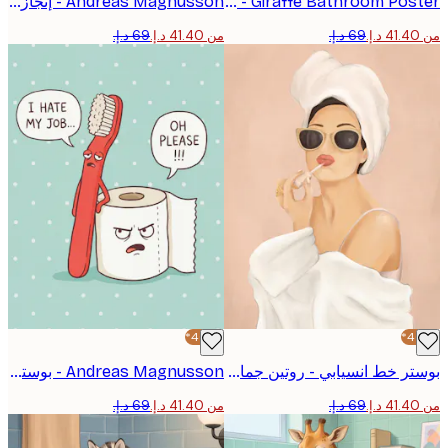
Olga Telnova - Giraffe Bathroom Poster
Andreas Magnusson - إنجاز المهام رول بوستر
من ‏41.40 د.إ.‏
-40%*
بوستر خط انسيابي - روتين جمال أنيق
Andreas Magnusson - بوستر حديث الحمام العابس
من ‏41.40 د.إ.‏