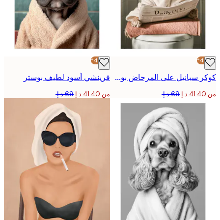
-40%*
كوكر سبانيل على المرحاض بوستر
فرينشي أسود لطيف بوستر
من ‏41.40 د.إ.‏