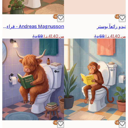
-40%*
رائعاً بوستر
Andreas Magnusson - قراءة الغرير الهادئة في الحمام ملصق
من ‏41.40 د.إ.‏
-40%*