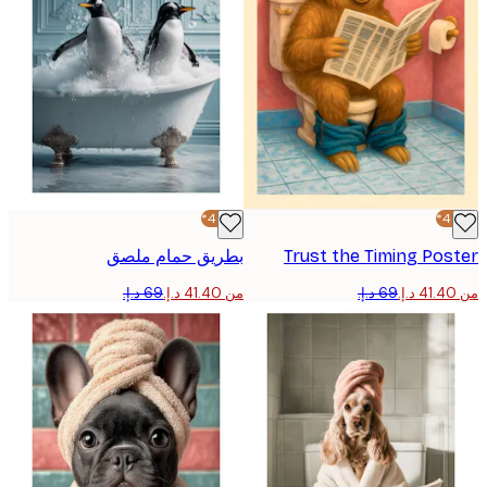
-40%*
Trust the Timing Po
بطريق حمام ملصق
من ‏41.40 د.إ.‏