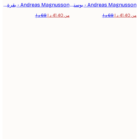
Andreas Magnusson - بوستر قرد القراءة والأعمال
Andreas Magnusson - بقرة المرتفعات تقرأ الفلسفة بوستر
من ‏41.40 د.إ.‏