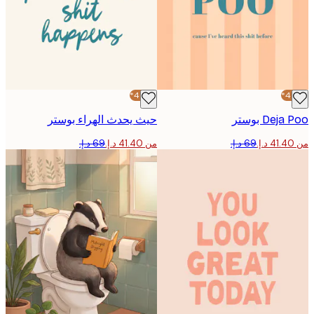
-40%*
De بوستر
حيث يحدث الهراء بوستر
من ‏41.40 د.إ.‏