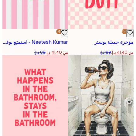
-40%*
ة جميلة بوستر
Neetesh Kumar - استمتع بوقتك في الحمام بوستر
من ‏41.40 د.إ.‏