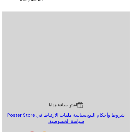
يد الإلكتروني
إرسال
St
Poster St
ة العملاء
اشترِ بطاقة هدايا
روط وأحكام البيع.
سياسة ملفات الارتباط في Poster Store
سياسة الخصوصية.