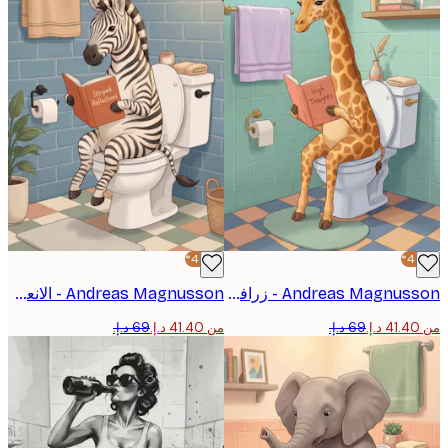
-40%*
Andreas Magnusson - زرافة تقرأ أفكار عالية بوستر
Andreas Magnusson - الانعكاس الهادئ للحمار الوحشي بوستر
من ‏41.40 د.إ.‏