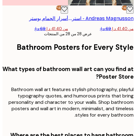
-40%*
Andreas Magnusson - استراحة البيرة في الحمام بوستر
أسرار الحمام بوستر
من ‏41.40 د.إ.‏
عرض 28 من 28 من المنتجات
Bathroom Posters for Every Sty
What types of bathroom wall art can you find
Poster Sto
Bathroom wall art features stylish photography, pla
typography quotes, and humorous prints that b
personality and character to your walls. Shop bath
posters and wall art in modern, minimalist, and time
styles for every bathr
Where are the best places to hang bathr