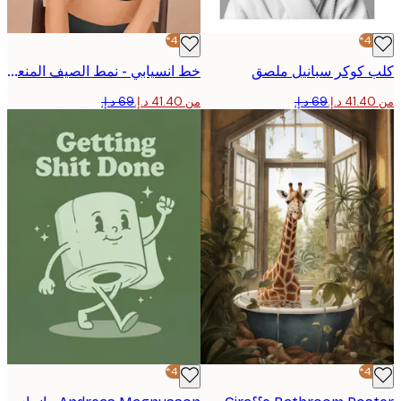
-40%*
كوكر سبانيل ملصق
خط انسيابي - نمط الصيف المنعش بوستر
من ‏41.40 د.إ.‏
-40%*