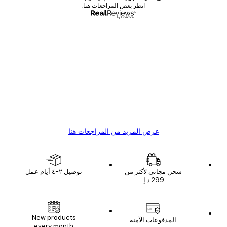
انظر بعض المراجعات هنا.
مشتري موثوق
اجعات
ملاء
Great item. Good quality.
4 يونيو
1 مايو
s C
Mary O
عرض المزيد من المراجعات هنا
شحن مجاني لأكثر من
توصيل ٢-٤ أيام عمل
New products
المدفوعات الآمنة
every month