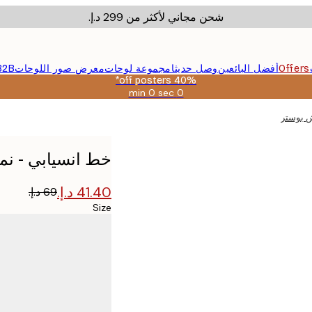
شحن مجاني لأكثر من ‏299 د.إ.‏
Offers
أفضل البائعين
وصل حديثا
مجموعة لوحات
معرض صور اللوحات
B2B
40% off posters*
0 sec
0 min
صالحة
حتى:
ش بوستر
2026-
08-
09
خط انسيابي - ن
Size