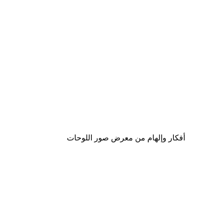
-40%*
لوحة صورة بحيرة سحرية
من ‏41.40 د.إ.‏
أفكار وإلهام من معرض صور اللوحات