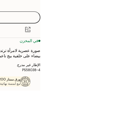
options
30x40 cm
40x50 cm
50x50 cm
في المخزن
50x70 cm
صورة عصرية لامرأة ترتد
70x100 cm
بيضاء على خلفية بيج ناع
الإطار غير مدرج.
PS58038-4
ورق ممتاز 200 جم / م 2
مع لمسة نهائية 