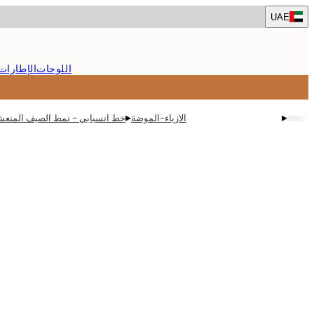
Skip
UAE
to
main
content.
اللوحات
الإطارات
▸
▸
الازياء-الموضة
خط انسيابي - نمط الصيف المنع