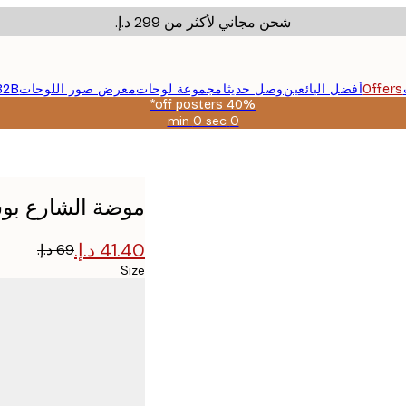
شحن مجاني لأكثر من ‏299 د.إ.‏
Offers
أفضل البائعين
وصل حديثا
مجموعة لوحات
معرض صور اللوحات
B2B
40% off posters*
0 sec
0 min
صالحة
حتى:
2026-
08-
09
موضة الشارع بو
Size