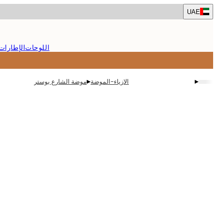
Skip
UAE
to
main
content.
اللوحات
الإطارات
▸
▸
الازياء-الموضة
موضة الشارع بوستر