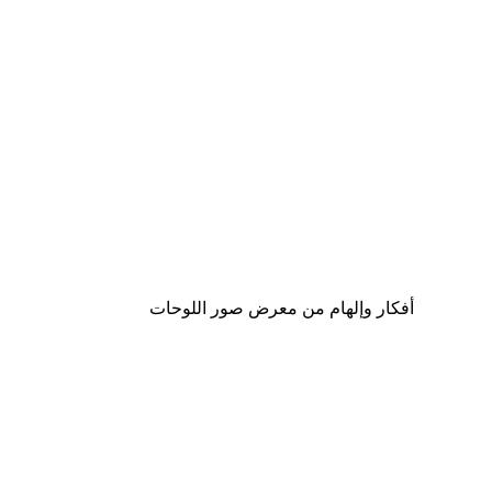
-40%*
لوحة صورة شارع باريس
من ‏41.40 د.إ.‏
أفكار وإلهام من معرض صور اللوحات