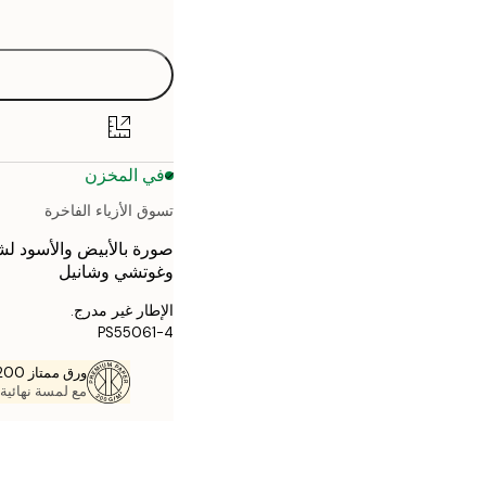
options
30x40 cm
40x50 cm
50x70 cm
في المخزن
70x100 cm
تسوق الأزياء الفاخرة
صورة بالأبيض والأسود ل
وغوتشي وشانيل
الإطار غير مدرج.
PS55061-4
ورق ممتاز 200 جم / م 2
مع لمسة نهائية 