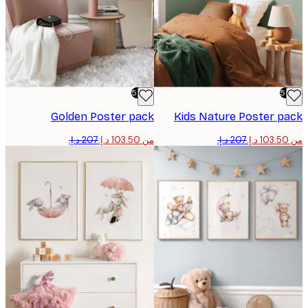
-50%
Golden Poster pack
Kids Nature Poster p
من ‏103.50 د.إ.‏