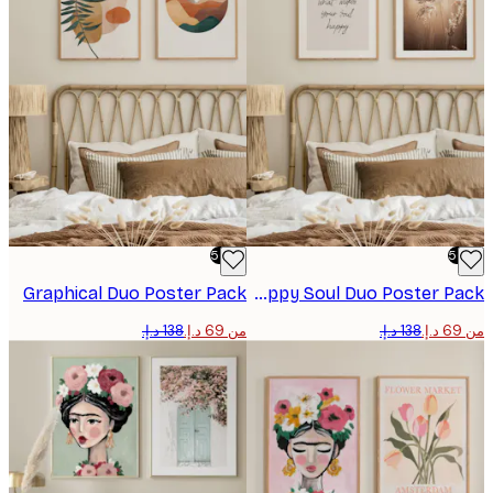
-50%
Graphical Duo​ Poster Pack
Happy Soul Duo​ Poster Pack
من ‏69 د.إ.‏