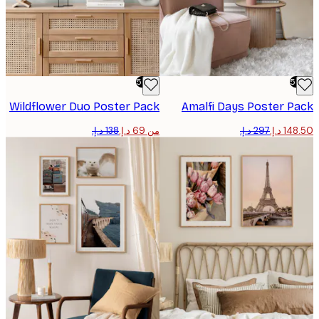
-50%
Wildflower Duo Poster Pack
Amalfi Days Poster P
من ‏69 د.إ.‏