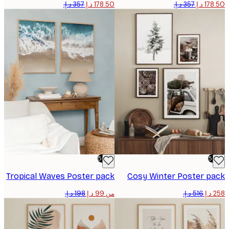
-50%
Tropical Waves Poster pack
Cosy Winter Poster p
من ‏99 د.إ.‏