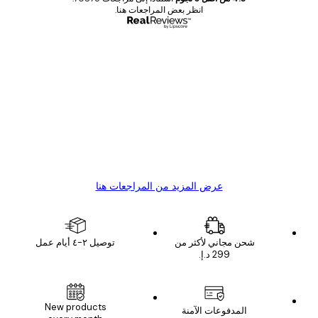
انظر بعض المراجعات هنا.
مشتري موثوق
اجعات
ملاء
Great item. Good quality.
4 يونيو
1 مايو
s C
Mary O
عرض المزيد من المراجعات هنا
شحن مجاني لأكثر من
توصيل ٢-٤ أيام عمل
New products
المدفوعات الآمنة