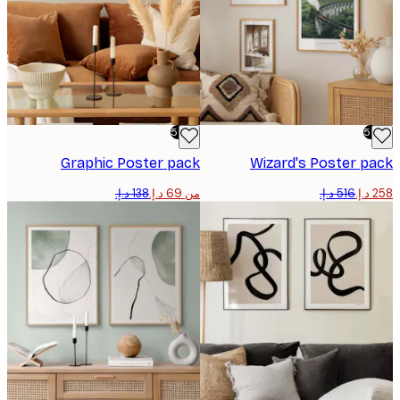
-50%
Graphic Poster pack
Wizard's Poster p
من ‏69 د.إ.‏