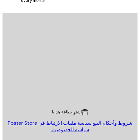
every month
يد الإلكتروني
إرسال
St
Poster St
ة العملاء
اشترِ بطاقة هدايا
روط وأحكام البيع.
سياسة ملفات الارتباط في Poster Store
سياسة الخصوصية.