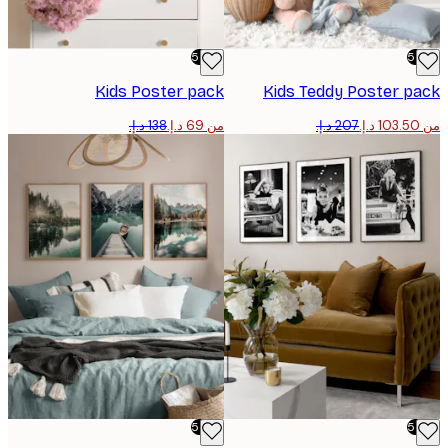
-50%
Kids Poster pack
Kids Teddy Poster p
من ‏69 د.إ.‏
-50%