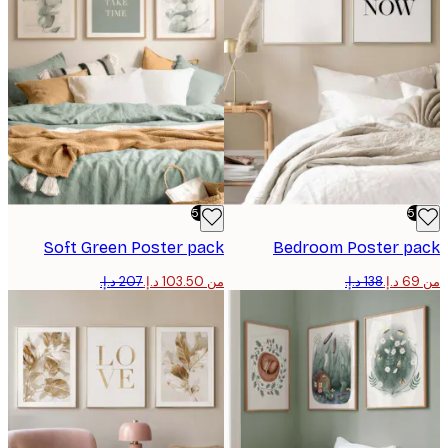
-50%
Soft Green Poster pack
Bedroom Poster p
من ‏103.50 د.إ.‏