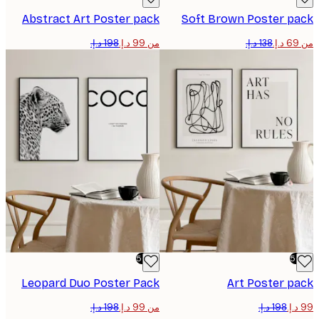
Abstract Art Poster pack
Soft Brown Poster p
من ‏99 د.إ.‏
-50%
Leopard Duo Poster Pack
Art Poster p
من ‏99 د.إ.‏