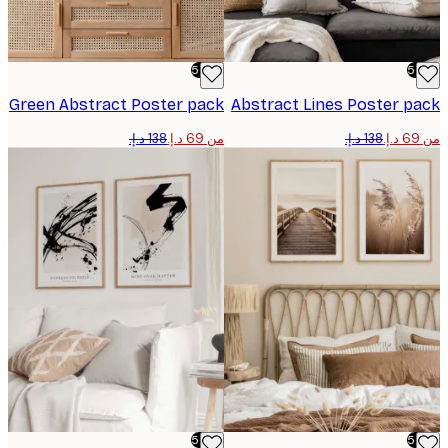
-50%
Green Abstract Poster pack
Abstract Lines Poster p
من ‏69 د.إ.‏
-50%