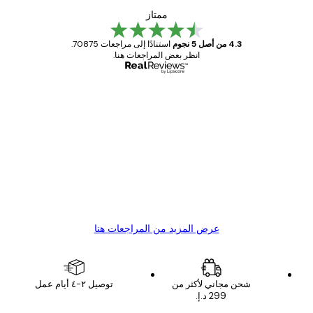
ممتاز
4.3 من أصل 5 نجوم
استنادًا إلى مراجعات 70875.
انظر بعض المراجعات هنا.
مشتري موثوق
اجعات
ملاء
Great item. Good quality.
4 يونيو
1 مايو
s C
Mary O
عرض المزيد من المراجعات هنا
شحن مجاني لأكثر من
توصيل ٢-٤ أيام عمل