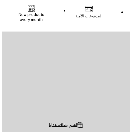
New products
المدفوعات الآمنة
every month
يد الإلكتروني
إرسال
St
Poster St
ة العملاء
اشترِ بطاقة هدايا