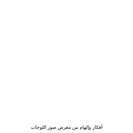
-40%*
Ribbon No2 Poster
Eucal
من ‏41.40 د.إ.‏
أفكار وإلهام من معرض صور اللوحات