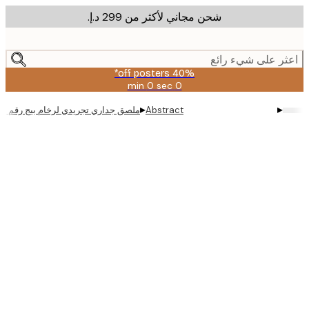
شحن مجاني لأكثر من ‏299 د.إ.‏
m
cont
ر على شيء رائع
40% off posters*
0 sec
0 min
صالحة
حتى:
▸
▸
Abstract
ملصق جداري تجريدي لرخام بيج رقم 1
2026-
08-
09