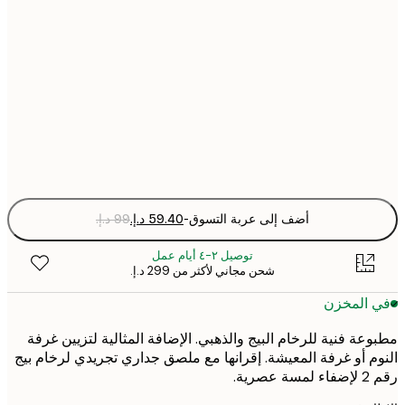
30x40 cm
40x50 cm
50x70 cm
Fra
optio
أضف إلى عربة التسوق
-
توصيل ٢-٤ أيام عمل
شحن مجاني لأكثر من ‏299 د.إ.‏
 المخزن
عة فنية للرخام البيج والذهبي. الإضافة المثالية لتزيين غرفة
م أو غرفة المعيشة. إقرانها مع ملصق جداري تجريدي لرخام بيج
صرية.