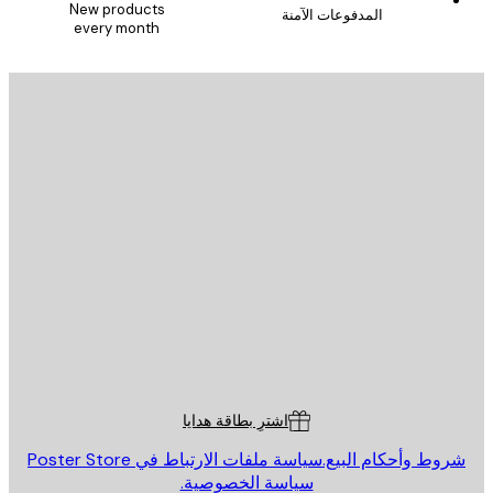
New products
المدفوعات الآمنة
every month
يد الإلكتروني
إرسال
St
Poster St
ة العملاء
اشترِ بطاقة هدايا
روط وأحكام البيع.
سياسة ملفات الارتباط في Poster Store
سياسة الخصوصية.