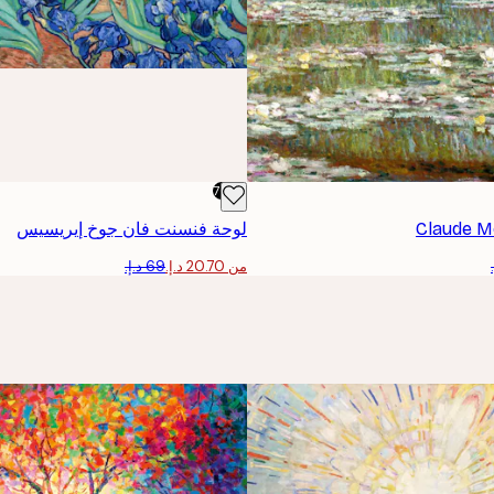
-70%
لوحة فنسنت فان جوخ إيريسيس
من ‏20.70 د.إ.‏