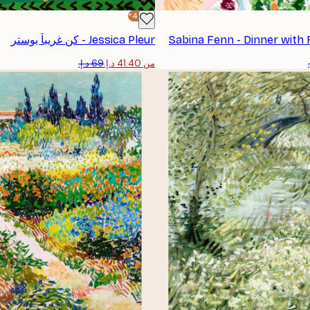
-40%*
Sabina Fenn - Dinner with 
Jessica Pleur - كن غريباً بوستر
من ‏41.40 د.إ.‏