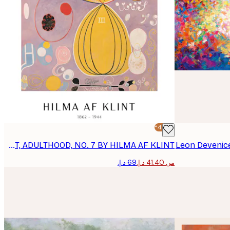
-40%*
POSTER - THE TEN LARGEST, ADULTHOOD, NO. 7 BY HILMA AF KLINT
Leon Devenice 
من ‏41.40 د.إ.‏