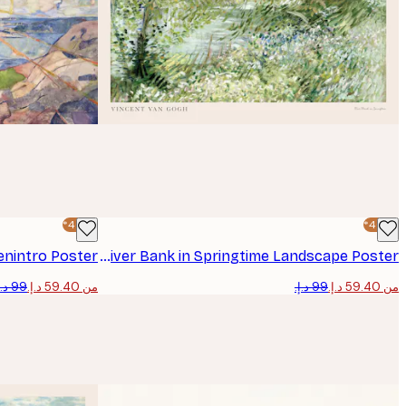
-40%*
-40%*
enintro Poster
Van Gogh - River Bank in Springtime Landscape Poster
من ‏59.40 د.إ.‏
من ‏59.40 د.إ.‏