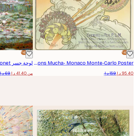
-40%*
-40%*
Alfons Mucha- Monaco Monte-Carlo Poster
لوحة جسر Claude Monet
من ‏41.40 د.إ.‏