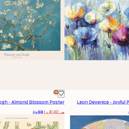
-40%*
ogh - Almond Blossom Poster
Leon Devenice - Joyful 
من ‏41.40 د.إ.‏