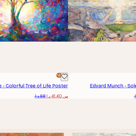
-40%*
- Colorful Tree of Life Poster
Edvard Munch - Sol
من ‏41.40 د.إ.‏