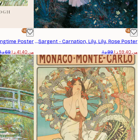
-40%*
-40%*
ingtime Poster
John Singer Sargent - Carnation, Lily, Lily, Rose Poster
من ‏59.40 د.إ.‏
من ‏41.40 د.إ.‏