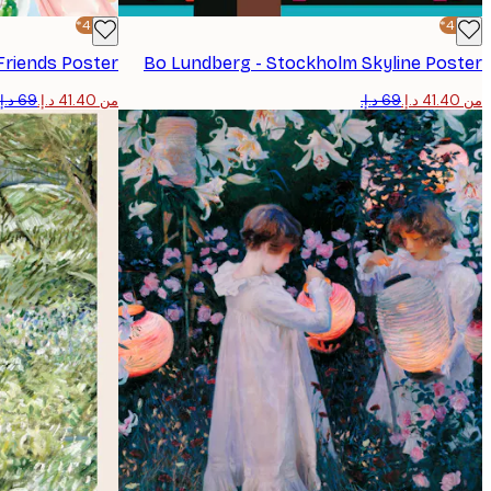
-40%*
-40%*
Friends Poster
Bo Lundberg - Stockholm Skyline Poster
من ‏41.40 د.إ.‏
من ‏41.40 د.إ.‏