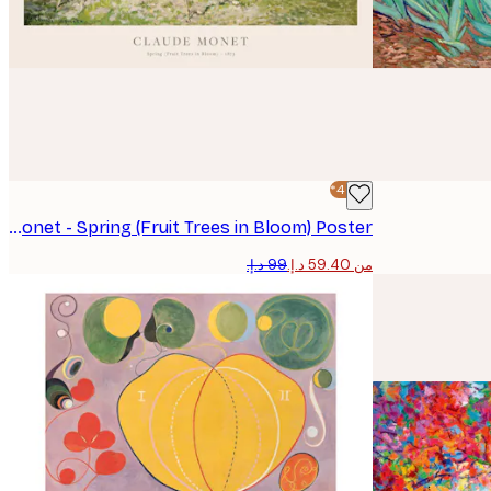
-40%*
Monet - Spring (Fruit Trees in Bloom) Poster
من ‏59.40 د.إ.‏