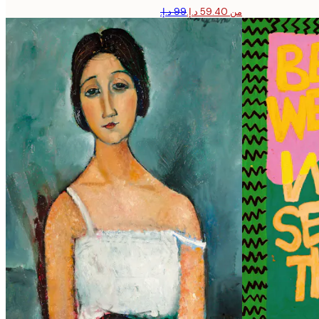
من ‏59.40 د.إ.‏