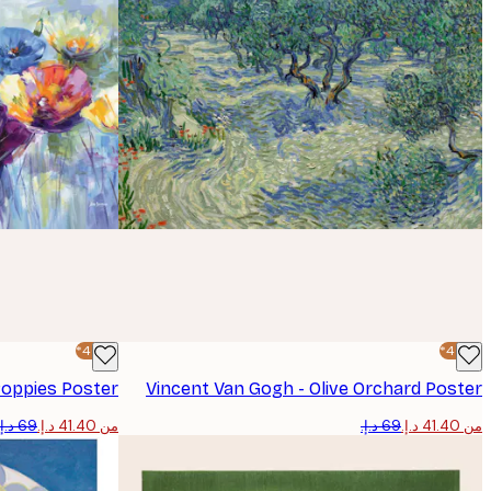
-40%*
-40%*
Poppies Poster
Vincent Van Gogh - Olive Orchard Poster
من ‏41.40 د.إ.‏
من ‏41.40 د.إ.‏