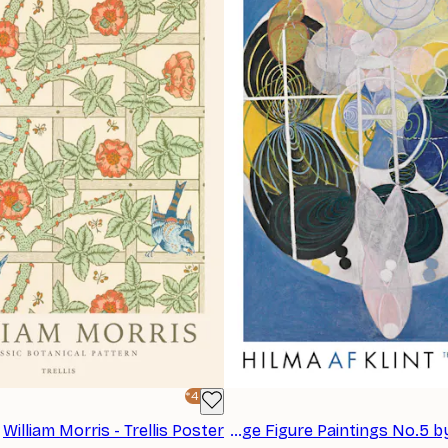
-40%*
William Morris - Trellis Poster
Poster - The Large Figure Paintings No.5 by Hilma af Klint