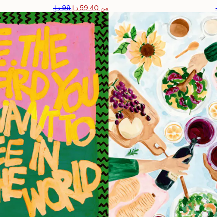
من ‏59.40 د.إ.‏