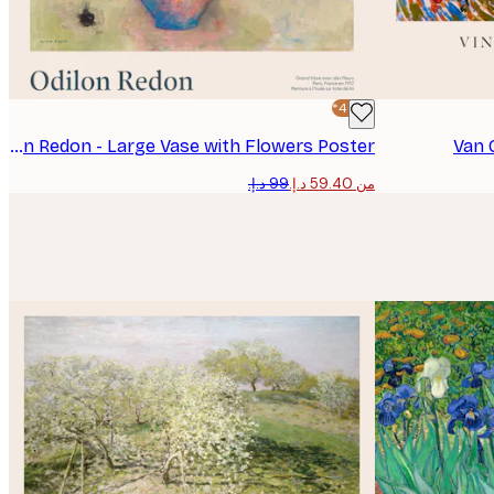
-40%*
Odilon Redon - Large Vase with Flowers Poster
Van 
من ‏59.40 د.إ.‏