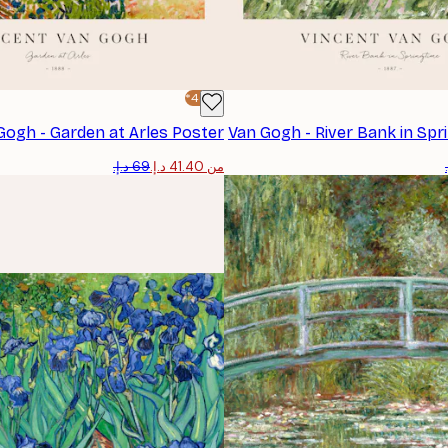
-40%*
Gogh - Garden at Arles Poster
Van Gogh - River Bank in Spr
من ‏41.40 د.إ.‏