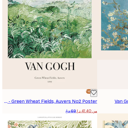
-40%*
Van Gogh - Green Wheat Fields, Auvers No2 Poster
Van G
من ‏41.40 د.إ.‏