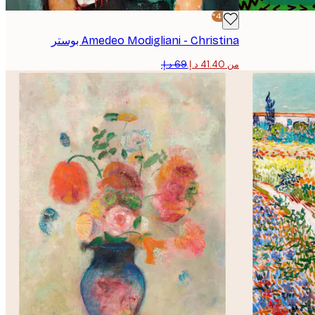
-40%*
Amedeo Modigliani - Christina بوستر
من ‏41.40 د.إ.‏