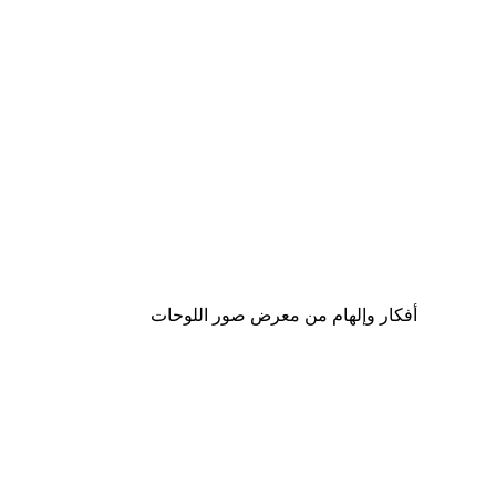
-30%*
لوحة لصورة عبارة 'مع بعضنا'
من ‏20.30 د.إ.‏
أفكار وإلهام من معرض صور اللوحات