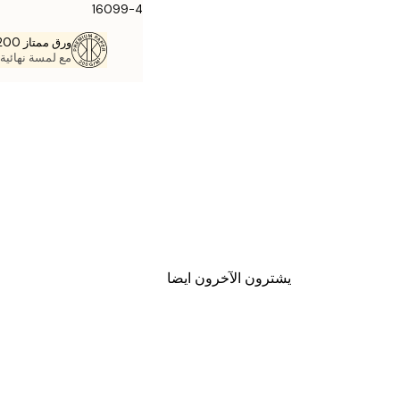
16099-4
ورق ممتاز 200 جم / م 2
مع لمسة نهائية 
يشترون الآخرون ايضا