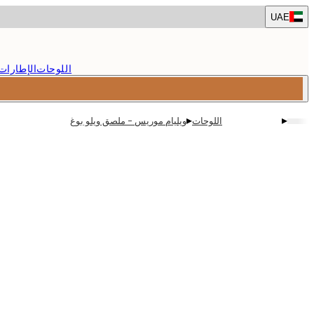
Skip
UAE
to
main
content.
اللوحات
الإطارات
▸
▸
اللوحات
ويليام موريس - ملصق ويلو بوغ