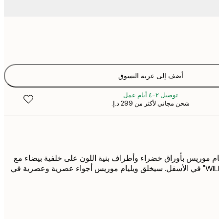
أضف إلى عربة التسوق
توصيل ٢-٤ أيام عمل
شحن مجاني لأكثر من ‏299 د.إ.‏
ام موريس بأوراق خضراء وأطراف بنية اللون على خلفية بيضاء مع
نص "WILLOW BOUGH 1874" في الأسفل. سيخلق ويليام موريس أجواء عصرية وعصرية في