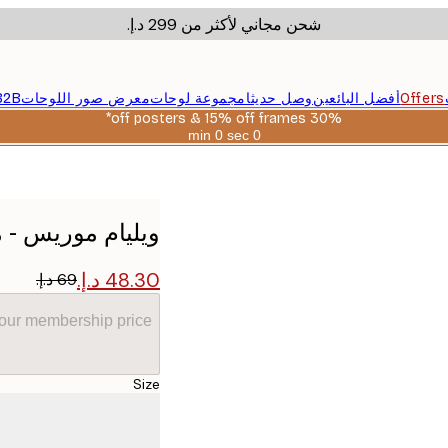
شحن مجاني لأكثر من ‏299 د.إ.‏
Offers
أفضل البائعين
وصل حديثا
مجموعة لوحات
معرض صور اللوحات
B2B
30% off posters & 15% off frames*
0 sec
0 min
صالحة
حتى:
2026-
08-
06
ويليام موريس - 
your membership price
Size