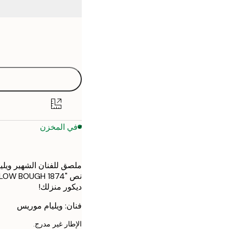
Frame
21x30 cm
options
30x40 cm
40x50 cm
50x70 cm
في المخزن
70x100 cm
ملصق للفنان الشهير ويلي
ديكور منزلك!
فنان: ويليام موريس
الإطار غير مدرج.