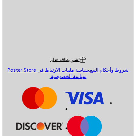
إرسال
St
Poster St
ة العملاء
اشترِ بطاقة هدايا
روط وأحكام البيع.
سياسة ملفات الارتباط في Poster Store
سياسة الخصوصية.