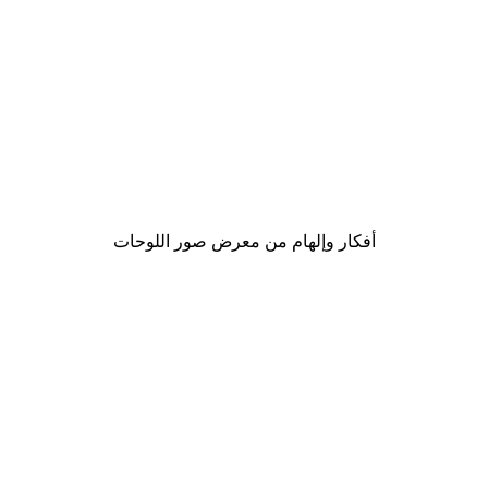
-30%*
لوحة الطيور بجانب الشاطئ
من ‏48.30 د.إ.‏
أفكار وإلهام من معرض صور اللوحات