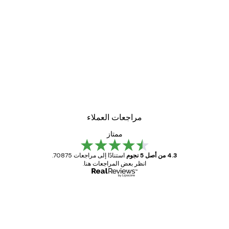
مراجعات العملاء
ممتاز
4.3 من أصل 5 نجوم
استنادًا إلى مراجعات 70875.
انظر بعض المراجعات هنا.
مشتري موثوق
اجعات
ملاء
Great item. Good quality.