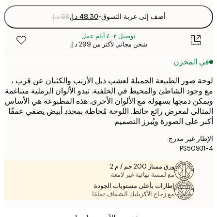
أضف إلى عربة التسوق
-
توصيل ٢-٤ أيام عمل
شحن مجاني لأكثر من ‏299 د.إ.‏
 المخزن
 صور الطبيعة الجميلة لعشب ذيل الأرنب والكثبان عن قرب ،
جود الشاطئ والمحيط في الخلفية. تبدو الألوان الرملية متناغمة
ن دمجها بسهولة مع الألوان الأخرى. هذه المطبوعة هي الأساس
الي لمعرض رائع حائط. اللوحة مُحاطة بمحدد أبيض يضفي عمقًا
 على الصورة ويُبرز التصميم
ر غير مدرج.
PS509
ورق ممتاز 200 جم / م 2
مع لمسة نهائية غير لامعة.
إطارات بأعلى مستويات الجودة
مع زجاج الأكريليك الشفاف تمامًا