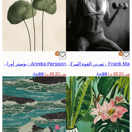
-30%*
Frank Ma - تمرين القوة المركزة بوستر
Annika Persson - بوستر أوراق خضراء بسيطة
من ‏48.30 د.إ.‏