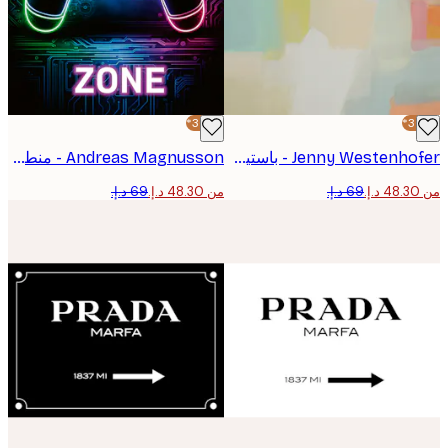
-30%*
Jenny Westenhofer - باستيل تجريدي 1 بوستر
Andreas Magnusson - منطقة الألعاب النيون بوستر
من ‏48.30 د.إ.‏