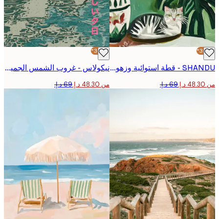
-30%*
SHANDU - قطة استوائية وزهور بوستر
نيكولاس - غروب الشمس الجميل على المحيط بوستر
من ‏48.30 د.إ.‏