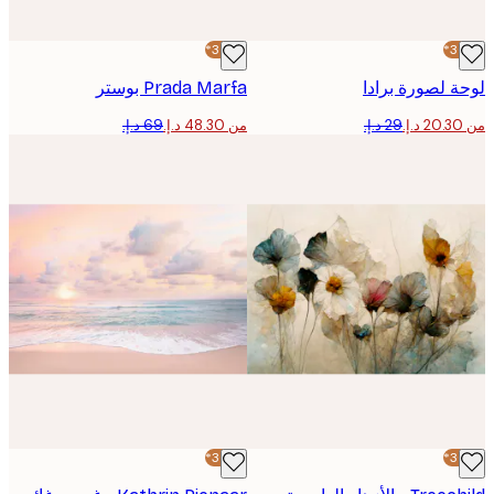
-30%*
 لصورة برادا
Prada Marfa بوستر
من ‏48.30 د.إ.‏
-30%*