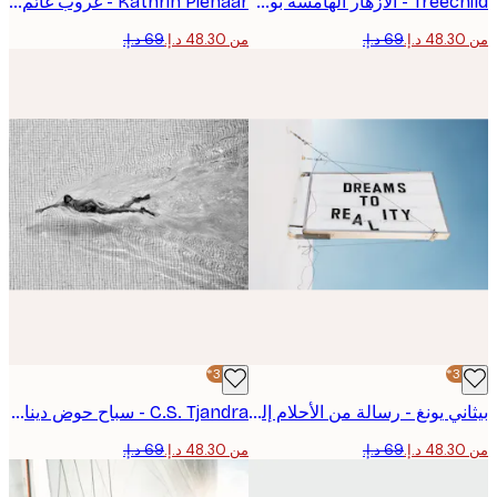
Treechild - الأزهار الهامسة بوستر
Kathrin Pienaar - غروب غائم بوستر
من ‏48.30 د.إ.‏
-30%*
بيثاني يونغ - رسالة من الأحلام إلى الواقع بوستر
C.S. Tjandra - سباح حوض ديناميكي بوستر
من ‏48.30 د.إ.‏