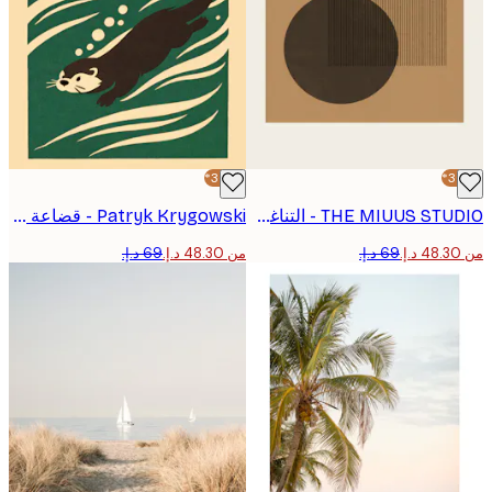
-30%*
THE MIUUS STUDIO - التناغم الهندسي رقم 3 بوستر
Patryk Krygowski - قضاعة مرحة تسبح بوستر
من ‏48.30 د.إ.‏