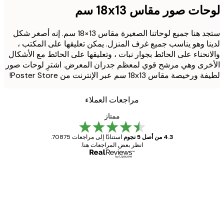
ات صور مقاس 18x13 سم
ستجد هنا جميع لوحاتنا الصغيرة مقاس 13×18 سم. إنه أصغر شكل
ا وهو يناسب جميع غرف المنزل. يمكن تعليقها على المكتب ،
نحناء على الحائط بجوار نبات ، وتعليقها على الحائط مع الأشكال
رى وهي مرشح قوي لمعظم جدران المعرض. اشترِ لوحات صور
صة مقاس 18x13 سم عبر الإنترنت من Poster Store!
مراجعات العملاء
ممتاز
4.3 من أصل 5 نجوم
استنادًا إلى مراجعات 70875.
انظر بعض المراجعات هنا.
مشتري موثوق
اجعات
ملاء
Great item. Good quality.