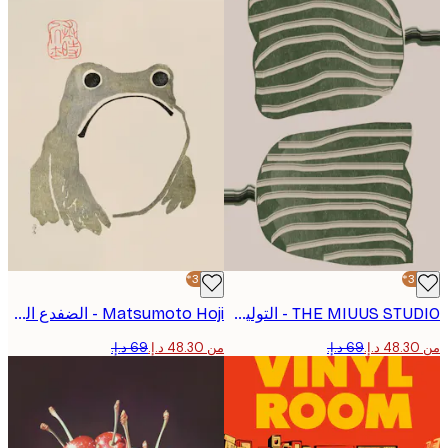
-30%*
THE MIUUS STUDIO - التوليب المجرد بوستر
Matsumoto Hoji - الضفدع العابس I بوستر أصلي
من ‏48.30 د.إ.‏