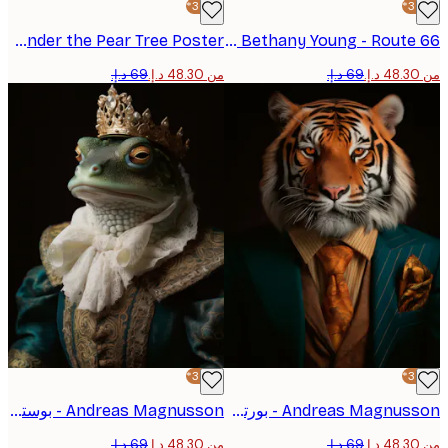
-30%*
Bethany Young - Route 66 جدارية الصحراء بوستر
Paul Klee - The Man Under the Pear Tree Poster
من ‏48.30 د.إ.‏
-30%*
Andreas Magnusson - بورتريه النمر الأنيق بوستر
Andreas Magnusson - بوستر صورة ملك الضفدع
من ‏48.30 د.إ.‏