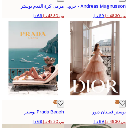
Andreas Magnusson - خروج السيارة الأنيق بوستر
مرمى كرة القدم بوستر
من ‏48.30 د.إ.‏
-30%*
ر فستان ديور
Prada Beach بوستر
من ‏48.30 د.إ.‏