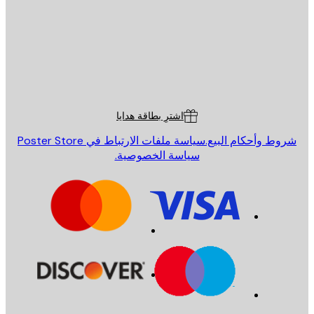
St
Poster St
ة العملاء
اشترِ بطاقة هدايا
روط وأحكام البيع.
سياسة ملفات الارتباط في Poster Store
سياسة الخصوصية.