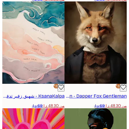
-30%*
Andreas Magnusson - Dapper Fox Gentleman بوستر
KsanaKalpa - شهيق زفير تدفق السلام بوستر
من ‏48.30 د.إ.‏