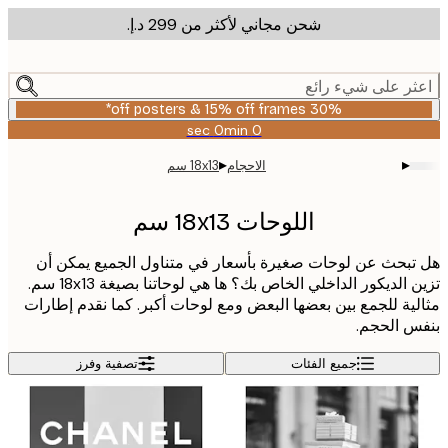
شحن مجاني لأكثر من ‏299 د.إ.‏
m
cont
ر على شيء رائع
30% off posters & 15% off frames*
0 sec
0 min
صالحة
حتى:
▸
▸
الاحجام
18x13 سم
2026-
08-
06
اللوحات 18x13 سم
بحث عن لوحات صغيرة بأسعار في متناول الجميع يمكن أن
تزين الديكور الداخلي الخاص بك؟ ها هي لوحاتنا بصيغة 18x13 سم.
ية للجمع بين بعضها البعض ومع لوحات أكبر. كما نقدم إطارات
 الحجم.
جميع الفئات
تصفية وفرز