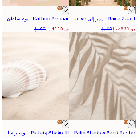
-30%*
Raisa Zwart - ممر إلى Algarve بوستر
Kathrin Pienaar - يوم شاطئ هادئ بوستر
من ‏48.30 د.إ.‏
-30%*
Palm Shadow Sand Pos
Pictufy Studio III - بوستر شاطئ الأصداف الباهتة