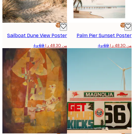
-30%*
Sailboat Dune View Poster
Palm Pier Sunset Pos
من ‏48.30 د.إ.‏