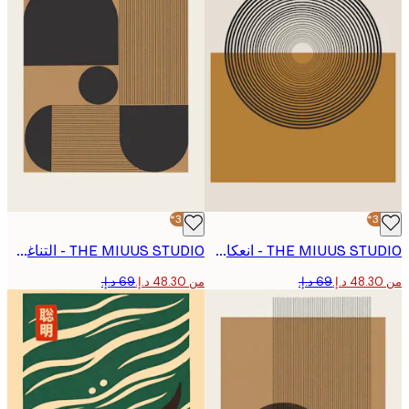
-30%*
THE MIUUS STUDIO - انعكاسات متحدة المركز بوستر
THE MIUUS STUDIO - التناغم الهندسي رقم 2 بوستر
من ‏48.30 د.إ.‏