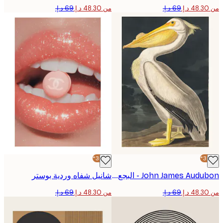
من ‏48.30 د.إ.‏
-30%*
John James Audubon - البجع الأبيض الأمريكي بوستر
شانيل شفاه وردية بوستر
من ‏48.30 د.إ.‏