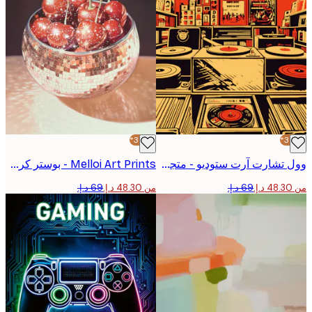
-30%*
وول تشارت آرت ستوديو - متجر الفينيل الريترو ملصق
Melloi Art Prints - بوستر كرز الديسكو اللامع
من ‏48.30 د.إ.‏