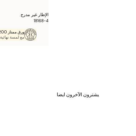
الإطار غير مدرج.
18168-4
ورق ممتاز 200 جم / م 2
مع لمسة نهائية 
يشترون الآخرون ايضا