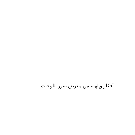
-30%*
لوحة لصورة قفازات المصارعة
من ‏48.30 د.إ.‏
أفكار وإلهام من معرض صور اللوحات