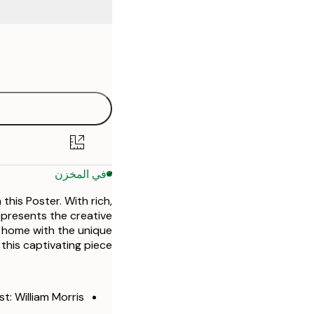
Frame
21x30 cm
options
30x40 cm
40x50 cm
50x70 cm
في المخزن
this Poster. With rich,
represents the creative
ur home with the unique
this captivating piece.
st: William Morris