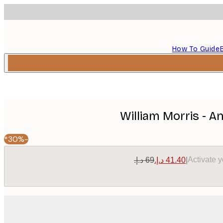
How To Guide
William Morris - 
-30%*
Activate 
|