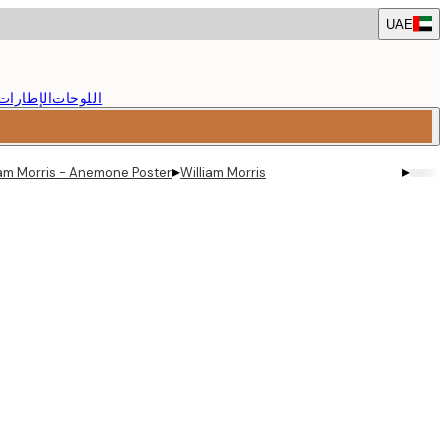
Skip
UAE
to
main
content.
اللوحات
الإطارات
▸
▸
iam Morris - Anemone Poster
William Morris