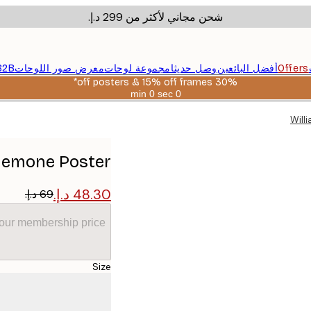
شحن مجاني لأكثر من ‏299 د.إ.‏
Offers
أفضل البائعين
وصل حديثا
مجموعة لوحات
معرض صور اللوحات
B2B
30% off posters & 15% off frames*
0 sec
0 min
صالحة
حتى:
Will
2026-
08-
06
Anemone Poster
your membership price
Size