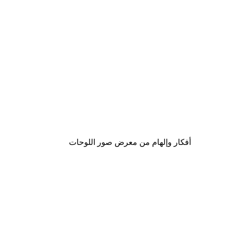
-40%*
Berlin Arches No1 Poster
من ‏41.40 د.إ.‏
أفكار وإلهام من معرض صور اللوحات