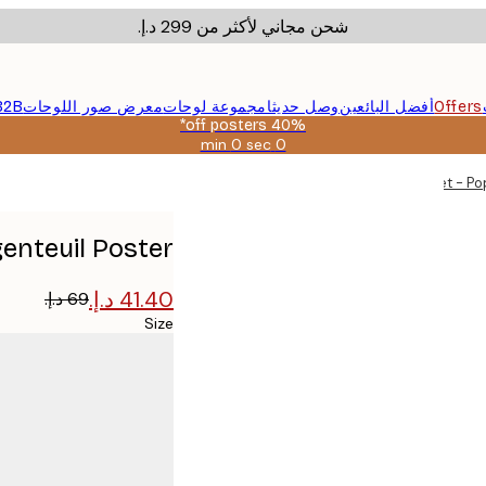
شحن مجاني لأكثر من ‏299 د.إ.‏
Offers
أفضل البائعين
وصل حديثا
مجموعة لوحات
معرض صور اللوحات
B2B
40% off posters*
0 sec
0 min
صالحة
حتى:
Monet - Pop
2026-
08-
09
enteuil Poster
Size