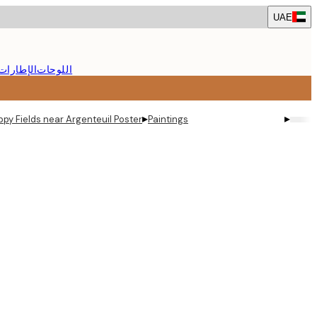
Skip
UAE
to
main
content.
اللوحات
الإطارات
▸
▸
py Fields near Argenteuil Poster
Paintings