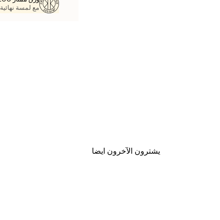
مع لمسة نهائية 
يشترون الآخرون ايضا