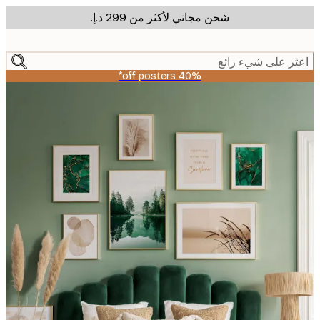
شحن مجاني لأكثر من ‏299 د.إ.‏
m
cont
ر على شيء رائع
40% off posters*