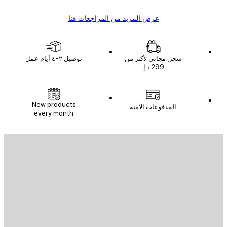
عرض المزيد من المراجعات هنا
شحن مجاني لأكثر من
توصيل ٢-٤ أيام عمل
New products
المدفوعات الآمنة
every month
يد الإلكتروني
إرسال