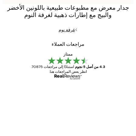
دار معرض مع مطبوعات طبيعية باللونين الأخضر
والبيج مع إطارات ذهبية لغرفة النوم
غرفة نوم
مراجعات العملاء
ممتاز
4.3 من أصل 5 نجوم
استنادًا إلى مراجعات 70875.
انظر بعض المراجعات هنا.
مشتري موثوق
اجعات
ملاء
Great item. Good quality.
4 يونيو
1 مايو
s C
Mary O