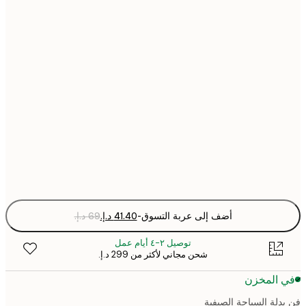
30x40 cm
40x50 cm
50x70 cm
70x100 cm
Fra
optio
أضف إلى عربة التسوق
-
توصيل ٢-٤ أيام عمل
شحن مجاني لأكثر من ‏299 د.إ.‏
 المخزن
دلة السباحة الصيفية