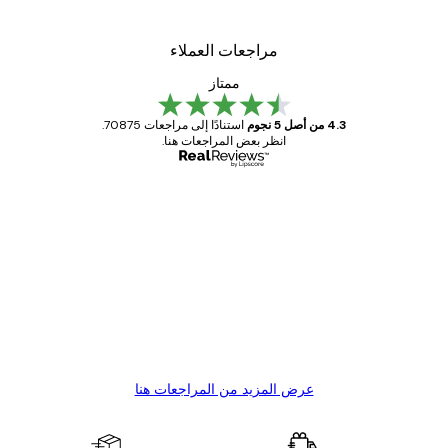
مراجعات العملاء
ممتاز
4.3 من أصل 5 نجوم
استنادًا إلى مراجعات 70875.
انظر بعض المراجعات هنا.
مشتري موثوق
اجعات
ملاء
Great item. Good quality.
4 يونيو
1 مايو
s C
Mary O
عرض المزيد من المراجعات هنا