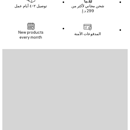
شحن مجاني لأكثر من
توصيل ٢-٤ أيام عمل
New products
المدفوعات الآمنة
every month
يد الإلكتروني
إرسال
St
Poster St