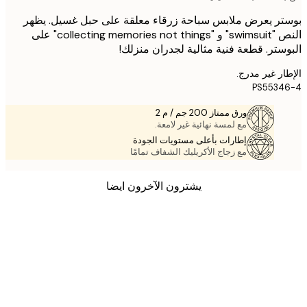
ر يعرض ملابس سباحة زرقاء معلقة على حبل غسيل. يظهر
النص "swimsuit" و "collecting memories not things" على
ستر. قطعة فنية مثالية لجدران منزلك!
ر غير مدرج.
PS5534
ورق ممتاز 200 جم / م 2
مع لمسة نهائية غير لامعة.
إطارات بأعلى مستويات الجودة
مع زجاج الأكريليك الشفاف تمامًا
يشترون الآخرون ايضا