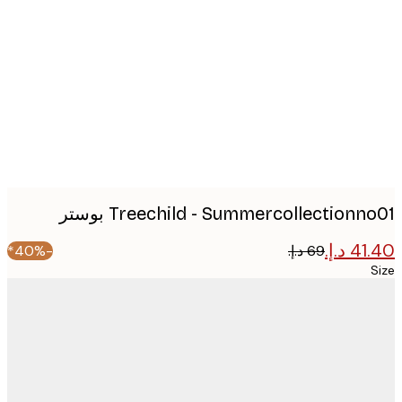
image
Treechild - Summercollectionn بوستر
-40%*