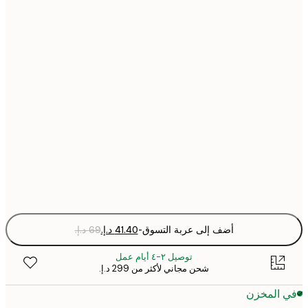
21x30 cm
30x40 cm
40x50 cm
50x70 cm
70x100 cm
Fra
optio
أضف إلى عربة التسوق
-
توصيل ٢-٤ أيام عمل
شحن مجاني لأكثر من ‏299 د.إ.‏
 المخزن