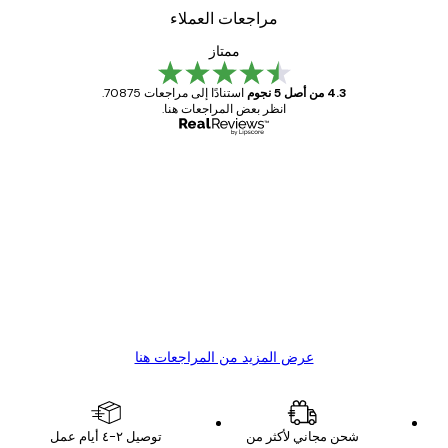
مراجعات العملاء
ممتاز
4.3 من أصل 5 نجوم
استنادًا إلى مراجعات 70875.
انظر بعض المراجعات هنا.
مشتري موثوق
اجعات
ملاء
Great item. Good quality.
4 يونيو
1 مايو
s C
Mary O
عرض المزيد من المراجعات هنا
شحن مجاني لأكثر من
توصيل ٢-٤ أيام عمل