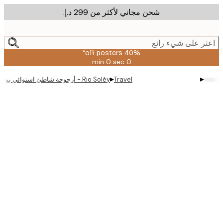
شحن مجاني لأكثر من ‏299 د.إ.‏
m
cont
ر على شيء رائع
40% off posters*
0 sec
0 min
صالحة
حتى:
▸
▸
Travel
Rio Soléy - أرجوحة شاطئ استوائي بوستر
2026-
08-
09