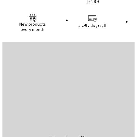
New products
المدفوعات الآمنة
every month
يد الإلكتروني
إرسال
St
Poster St
ة العملاء