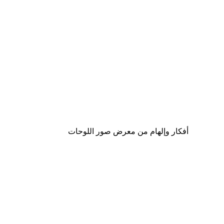
-40%*
ليالي دافئة بوستر
من ‏17.40 د.إ.‏
أفكار وإلهام من معرض صور اللوحات