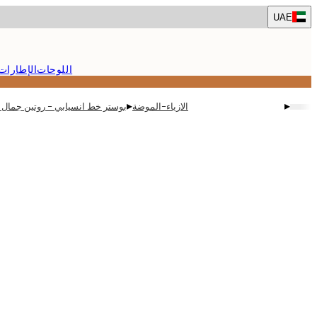
Skip
UAE
to
main
content.
اللوحات
الإطارات
▸
▸
الازياء-الموضة
بوستر خط انسيابي - روتين جمال 