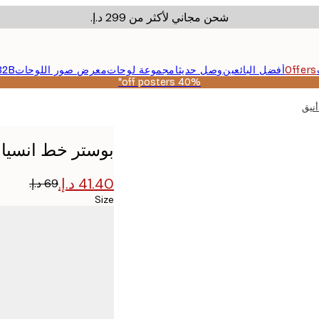
شحن مجاني لأكثر من ‏299 د.إ.‏
Offers
أفضل البائعين
وصل حديثا
مجموعة لوحات
معرض صور اللوحات
B2B
40% off posters*
أنيق
بوستر خط انسياب
Size