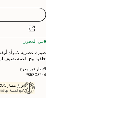
30x40 cm
40x50 cm
50x50 cm
في المخزن
50x70 cm
صورة عصرية لامرأة أنيق
70x100 cm
خلفية بيج ناعمة تضيف لمس
الإطار غير مدرج.
PS58032-4
ورق ممتاز 200 جم / م 2
مع لمسة نهائية 