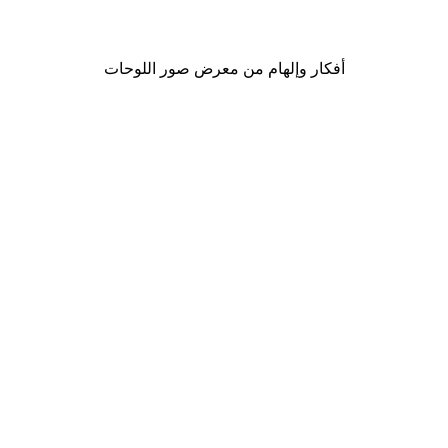
من ‏20.70 د.إ.‏
أفكار وإلهام من معرض صور اللوحات