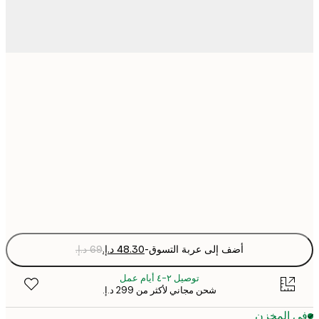
21x30 cm
30x40 cm
50x70 cm
Fra
optio
أضف إلى عربة التسوق
-
توصيل ٢-٤ أيام عمل
شحن مجاني لأكثر من ‏299 د.إ.‏
 المخزن