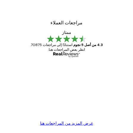
مراجعات العملاء
ممتاز
4.3 من أصل 5 نجوم
استنادًا إلى مراجعات 70875.
انظر بعض المراجعات هنا.
مشتري موثوق
اجعات
ملاء
Great item. Good quality.
4 يونيو
1 مايو
s C
Mary O
عرض المزيد من المراجعات هنا