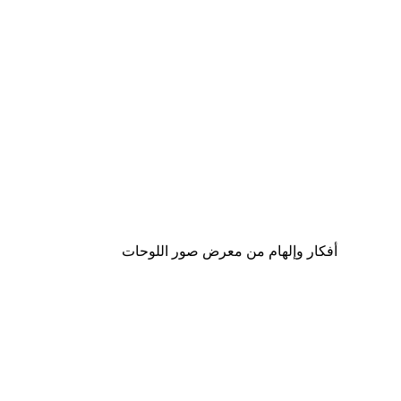
-40%*
Summer Dawn Poster
من ‏41.40 د.إ.‏
أفكار وإلهام من معرض صور اللوحات