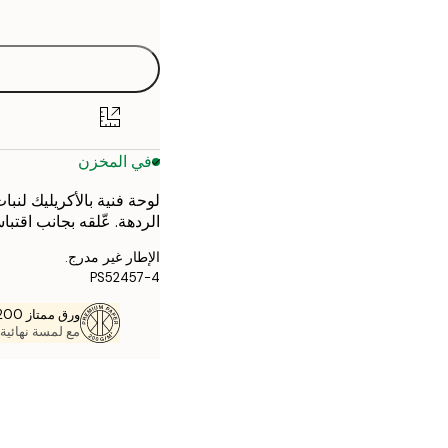
options
30x40 cm
في المخزن
لوحة فنية بالأكريليك لنب
الردهة. عّلقه بجانب اقتب
الإطار غير مدرج.
PS52457-4
ورق ممتاز 200 جم / م 2
مع لمسة نهائية 