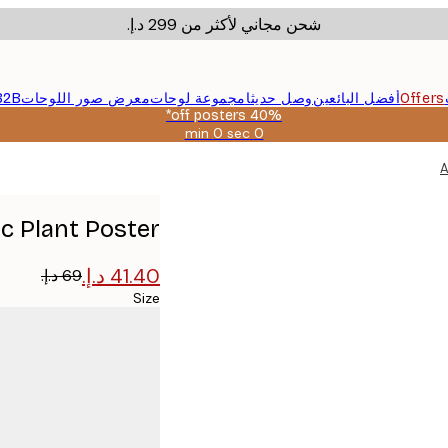
شحن مجاني لأكثر من ‏299 د.إ.‏
Offers
أفضل البائعين
وصل حديثا
مجموعة لوحات
معرض صور اللوحات
B2B
40% off posters*
0 sec
0 min
صالحة
حتى:
A
2026-
08-
09
ic Plant Poster
Size