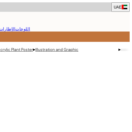
Skip
UAE
to
main
content.
اللوحات
الإطارات
▸
▸
crylic Plant Poster
Illustration and Graphic