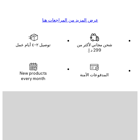
s C
Mary O
عرض المزيد من المراجعات هنا
شحن مجاني لأكثر من
توصيل ٢-٤ أيام عمل
البريد الإلكتروني
New products
المدفوعات الآمنة
every month
الاشتراك
يد الإلكتروني
إرسال