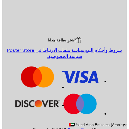
St
Poster St
ة العملاء
اشترِ بطاقة هدايا
روط وأحكام البيع.
سياسة ملفات الارتباط في Poster Store
سياسة الخصوصية.
United Arab Emirates (Arab