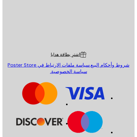
إرسال
St
Poster St
ة العملاء
اشترِ بطاقة هدايا
روط وأحكام البيع.
سياسة ملفات الارتباط في Poster Store
سياسة الخصوصية.