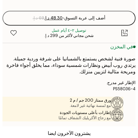
optio
أضف إلى عربة التسوق
-
توصيل ٢-٤ أيام عمل
شحن مجاني لأكثر من ‏299 د.إ.‏
 المخزن
 فنية لشخص يستمتع بالشمبانيا على شرفة وردية جميلة.
ي روب أبيض ونظارات شمسية سوداء، مما يخلق أجواء فاخرة
حة مثالية لتزيين منزلك.
ر غير مدرج.
PS5803
ورق ممتاز 200 جم / م 2
مع لمسة نهائية غير لامعة.
إطارات بأعلى مستويات الجودة
مع زجاج الأكريليك الشفاف تمامًا
يشترون الآخرون ايضا