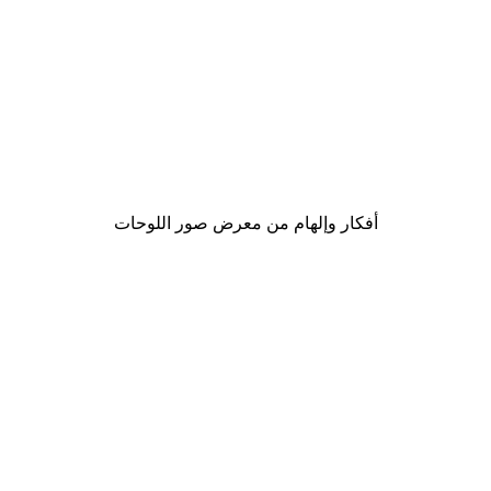
-30%*
لوحة لصورة مضحك الزرافة
من ‏20.30 د.إ.‏
أفكار وإلهام من معرض صور اللوحات