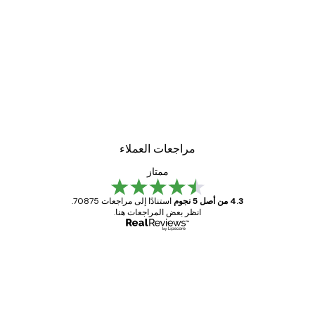
مراجعات العملاء
ممتاز
4.3 من أصل 5 نجوم
استنادًا إلى مراجعات 70875.
انظر بعض المراجعات هنا.
مشتري موثوق
اجعات
ملاء
Great item. Good quality.