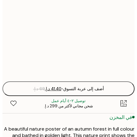
21x30 cm
30x40 cm
40x50 cm
50x70 cm
Fra
optio
أضف إلى عربة التسوق
-
توصيل ٢-٤ أيام عمل
شحن مجاني لأكثر من ‏299 د.إ.‏
 المخزن
A beautiful nature poster of an autumn forest in full co
and bathed in golden light. This nature print shows