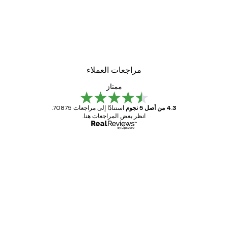
مراجعات العملاء
ممتاز
4.3 من أصل 5 نجوم
استنادًا إلى مراجعات 70875.
انظر بعض المراجعات هنا.
مشتري موثوق
اجعات
ملاء
Great item. Good quality.
4 يونيو
1 مايو
s C
Mary O