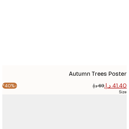
Produc
image
Autumn Trees Pos
-40%*