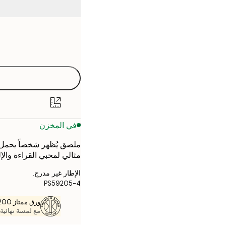
Frame
21x30 cm
options
30x40 cm
40x50 cm
50x50 cm
في المخزن
50x70 cm
ملصق يُظهر شخصاً يحمل كت
70x100 cm
مثالي لمحبي القراءة والإل
الإطار غير مدرج.
PS59205-4
ورق ممتاز 200 جم / م 2
مع لمسة نهائية 