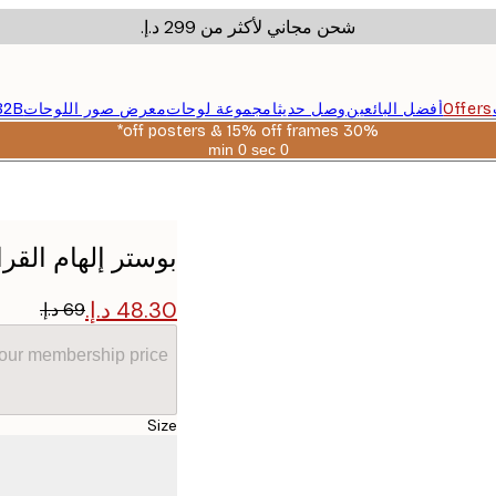
شحن مجاني لأكثر من ‏299 د.إ.‏
Offers
أفضل البائعين
وصل حديثا
مجموعة لوحات
معرض صور اللوحات
B2B
30% off posters & 15% off frames*
0 sec
0 min
صالحة
حتى:
2026-
08-
06
بوستر إلهام القرا
your membership price
Size