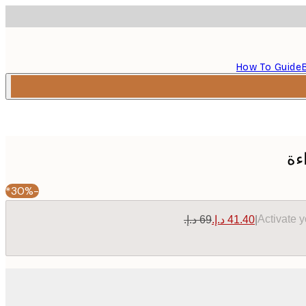
How To Guide
ءة
-30%*
Activate 
|