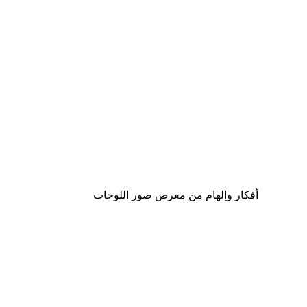
-30%*
ris - Acanthus Portière Poster
من ‏48.30 د.إ.‏
أفكار وإلهام من معرض صور اللوحات