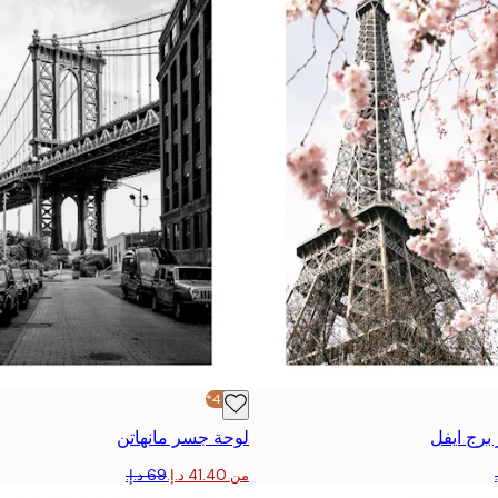
-40%*
برج ايفل
لوحة جسر مانهاتن
من ‏41.40 د.إ.‏