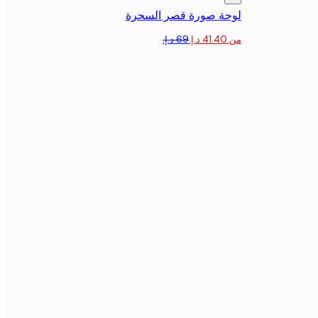
لوحة صورة قصر السحرة
من ‏41.40 د.إ.‏