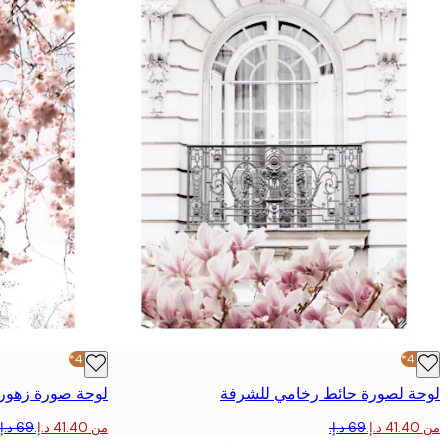
-40%*
-40%*
لوحة لصورة حائط رخامي للشرفة
لوحة صورة زهور 
من ‏41.40 د.إ.‏
من ‏41.40 د.إ.‏