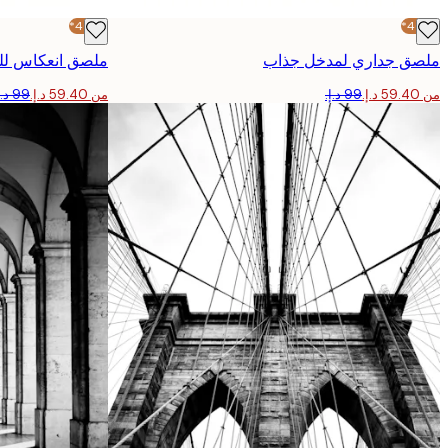
-40%*
-40%*
ملصق جداري لمدخل جذاب
ملصق انعكاس للق
من ‏59.40 د.إ.‏
من ‏59.40 د.إ.‏