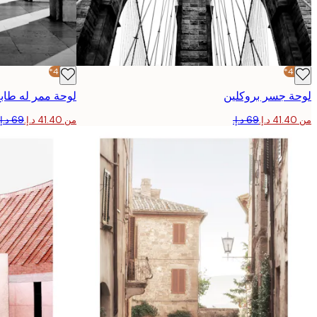
-40%*
-40%*
لوحة جسر بروكلين
لوحة ممر له طاب
من ‏41.40 د.إ.‏
من ‏41.40 د.إ.‏