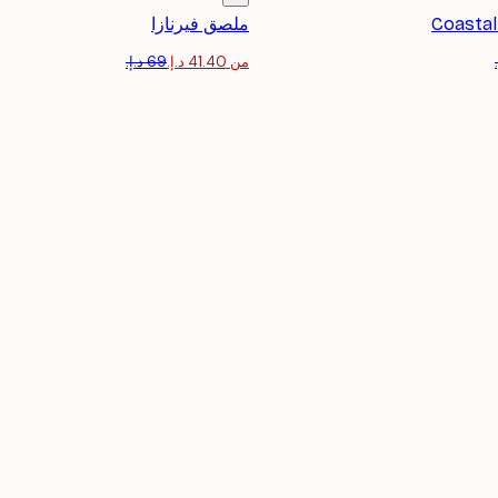
Coastal
ملصق فيرنازا
من ‏41.40 د.إ.‏