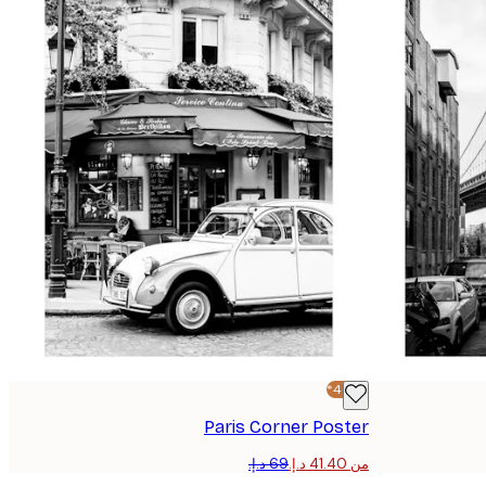
-40%*
Paris Corner Poster
من ‏41.40 د.إ.‏