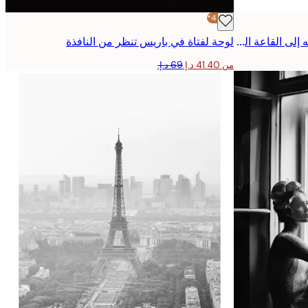
-40%*
لوحة مستوحاه من هاري بوتر التوجه إلى القاعة الكبرى
لوحة لفتاة في باريس تنظر من النافذة
من ‏41.40 د.إ.‏