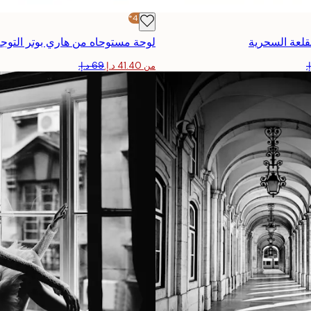
-40%*
لعة السحرية
من ‏41.40 د.إ.‏