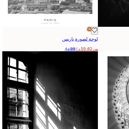
-40%*
لوحة لصورة باريس
من ‏59.40 د.إ.‏