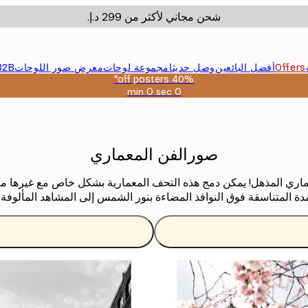
شحن مجاني لأكثر من ‏299 د.إ.‏
Offers
أفضل البائعين
وصل حديثا
مجموعة لوحات
معرض صور اللوحات
B2B
40% off posters*
0 sec
0 min
صالحة
حتى:
2026-
08-
09
صورالفن المعماري
ري المذهل! يمكن دمج هذه التحف المعمارية بشكل خاص مع غيرها من ا
دة المتناسقة فوق النوافذ المضاءة بنور الشمس إلى المشاهد المألوفة 