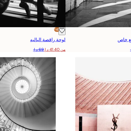
-40%*
ع خاص
لوحة راقصة الباليه
من ‏41.40 د.إ.‏