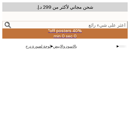
شحن مجاني لأكثر من ‏299 د.إ.‏
m
cont
ر على شيء رائع
40% off posters*
0 sec
0 min
صالحة
حتى:
▸
▸
بالاسود والابيض
لوحة لصورة درج
2026-
08-
09
Produ
imag