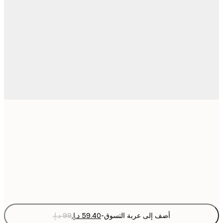
30x40 cm
50x70 cm
Fra
optio
أضف إلى عربة التسوق
-