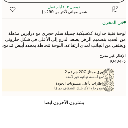
توصيل ٢-٤ أيام عمل
شحن مجاني لأكثر من ‏299 د.إ.‏
 المخزن
 فنية جدارية كلاسيكية جميلة سلم حجري مع درابزين مذهلة
لحديد بتصميم الزهر. يصعد الدرج إلى الأعلى في شكل حلزوني
في من الجانب لمدى ارتفاعه. اللوحة مُحاطة بمحدد أبيض مُدمج.
ر غير مدرج.
104
ورق ممتاز 200 جم / م 2
مع لمسة نهائية غير لامعة.
إطارات بأعلى مستويات الجودة
مع زجاج الأكريليك الشفاف تمامًا
يشترون الآخرون ايضا