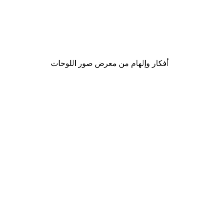
-40%*
Rosana Laiz Blursbyai - ورود وردية ناعمة بوستر
من ‏41.40 د.إ.‏
أفكار وإلهام من معرض صور اللوحات