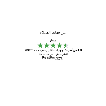
مراجعات العملاء
ممتاز
4.3 من أصل 5 نجوم
استنادًا إلى مراجعات 70875.
انظر بعض المراجعات هنا.
مشتري موثوق
اجعات
ملاء
Great item. Good quality.
4 يونيو
1 مايو
s C
Mary O