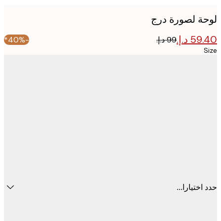
ة لصورة درج
-40%*
ختيارا...