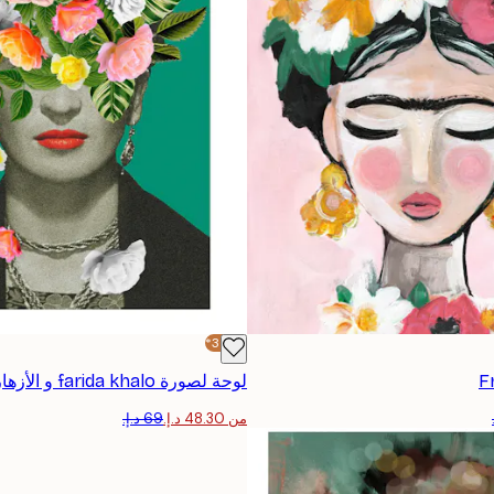
-30%*
F
لوحة لصورة farida khalo و الأزهار
من ‏48.30 د.إ.‏