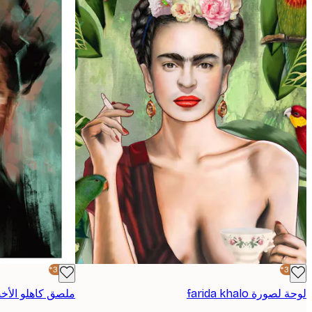
-30%*
-30%*
لوحة لصورة farida khalo
ملصق كاهلو الأخ