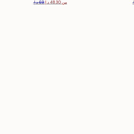
من ‏48.30 د.إ.‏