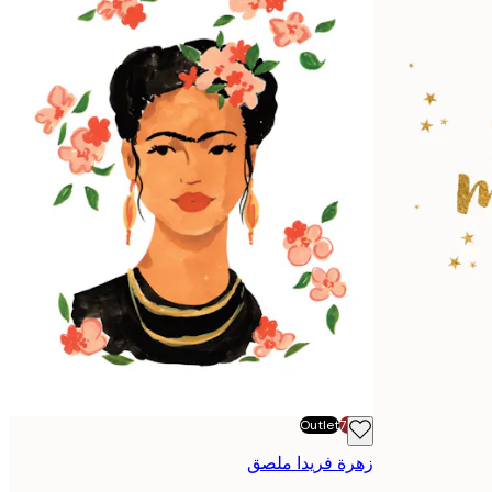
Outlet
-70%
زهرة فريدا ملصق