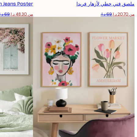
ملصق فني خطي لأزهار فريدا
in Jeans Poster
من ‏20.70 د.إ.‏
من ‏48.30 د.إ.‏