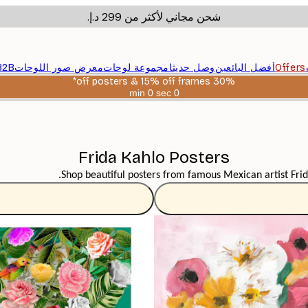
شحن مجاني لأكثر من ‏299 د.إ.‏
Offers
أفضل البائعين
وصل حديثا
مجموعة لوحات
معرض صور اللوحات
B2B
30% off posters & 15% off frames*
0 sec
0 min
صالحة
حتى:
2026-
08-
06
Frida Kahlo Posters
Shop beautiful posters from famous Mexican artist Frida K