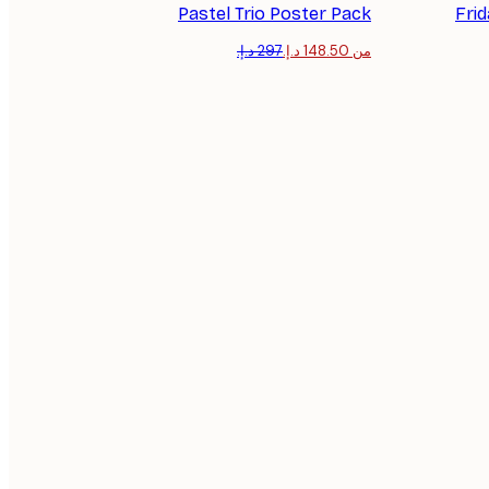
Pastel Trio​ Poster Pack
Frid
من ‏148.50 د.إ.‏