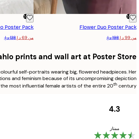
-50%
-50%
o​ Poster Pack
Flower Duo​​ Poster Pack
من ‏99 د.إ.‏
من ‏69 د.إ.‏
ahlo prints and wall art at Poster Store
lourful self-portraits wearing big, flowered headpieces. Her
ditions and feminism because of its uncompromising depiction
th
he most influential female artists of the entire 20
century.
4.3
مراجعات
العملاء
Great item. Good quality.
ممتاز