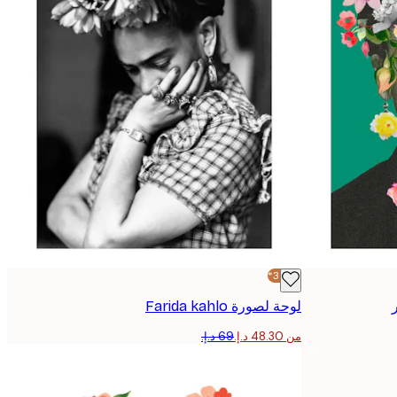
-30%*
لوحة لصورة Farida kahlo
من ‏48.30 د.إ.‏