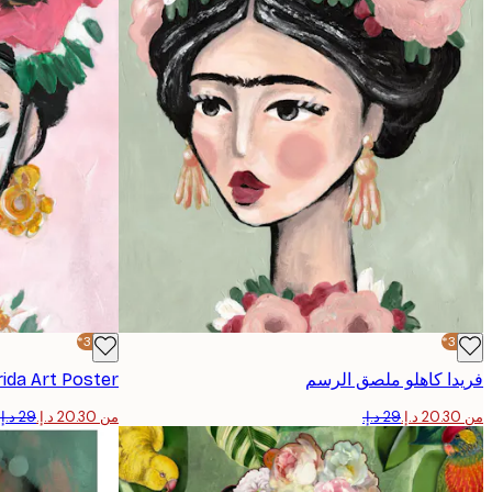
-30%*
-30%*
فريدا كاهلو ملصق الرسم
rida Art Poster
من ‏20.30 د.إ.‏
من ‏20.30 د.إ.‏