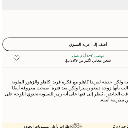
أضف إلى عربة التسوق
توصيل ٢-٤ أيام عمل
شحن مجاني لأكثر من ‏299 د.إ.‏
 ولكن حديثة لفريدا كاهلو مع فكرة فريدا كاهلو والزهور الملونة.
الب بأنها زوجة دييغو ريفيرا ولكن بعد فترة أصبحت معروفة أيضًا
قت الحاضر ، يُنظر إلى فنها على أنه رمز للنسوية.تحتوي اللوحة على
 بطريقة أنيقة.
إطارات بأعلى مستويات الجودة