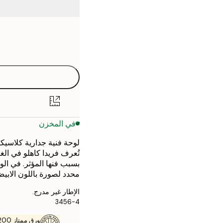
Frame
21x30 cm
options
30x40 cm
40x50 cm
50x70 cm
في المخزن
70x100 cm
لوحة فنية جدارية كلاسيكية
تُعرف فريدا كاهلو في الغ
بسبب فنها المؤثر. في الو
محدد لصورة باللون الابيض
الإطار غير مدرج.
3456-4
ورق ممتاز 200 جم / م 2