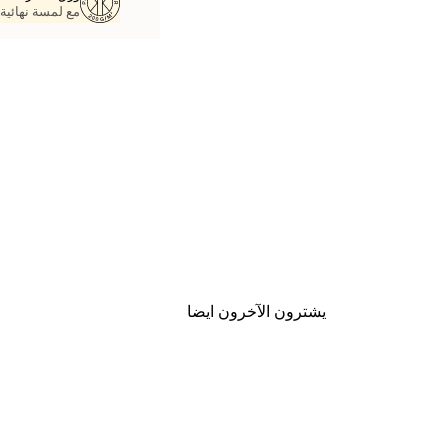
مع لمسة نهائية 
يشترون الآخرون ايضا