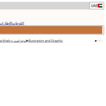
Skip
UAE
to
main
content.
اللوحات
الإطارات
▸
▸
Illustration and Graphic
لوحة لصورة farida khalo و الأزهار