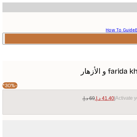
How To Guide
-30%*
Activate 
|