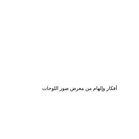
-30%*
Florent Bodart - نادي السينثسايزر العتيق بوستر
من ‏48.30 د.إ.‏
أفكار وإلهام من معرض صور اللوحات