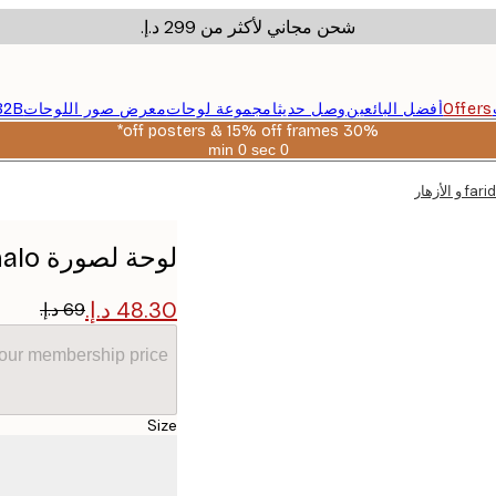
شحن مجاني لأكثر من ‏299 د.إ.‏
Offers
أفضل البائعين
وصل حديثا
مجموعة لوحات
معرض صور اللوحات
B2B
30% off posters & 15% off frames*
0 sec
0 min
صالحة
حتى:
2026-
08-
06
لوحة لصورة farida khalo و الأزهار
your membership price
Size