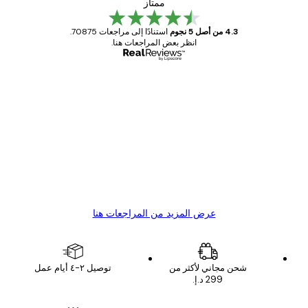
ممتاز
4.3 من أصل 5 نجوم
استنادًا إلى مراجعات 70875.
انظر بعض المراجعات هنا.
مشتري موثوق
اجعات
ملاء
Great item. Good quality.
4 يونيو
1 مايو
s C
Mary O
عرض المزيد من المراجعات هنا
شحن مجاني لأكثر من
توصيل ٢-٤ أيام عمل