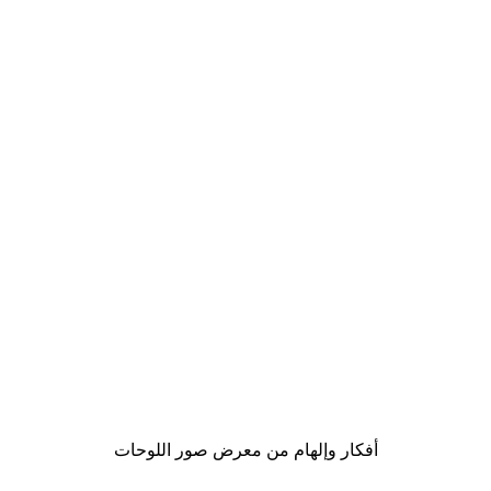
-30%*
لوحة صورة بحيرة سحرية
من ‏48.30 د.إ.‏
أفكار وإلهام من معرض صور اللوحات