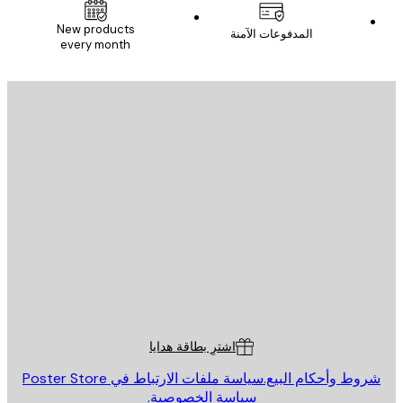
New products
المدفوعات الآمنة
every month
يد الإلكتروني
إرسال
St
Poster St
ة العملاء
اشترِ بطاقة هدايا
روط وأحكام البيع.
سياسة ملفات الارتباط في Poster Store
سياسة الخصوصية.