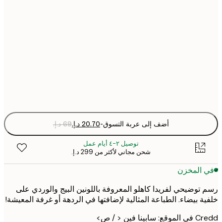
21x30 cm
30x40 cm
50x70 cm
Fra
optio
أضف إلى عربة التسوق
-
توصيل ٢-٤ أيام عمل
شحن مجاني لأكثر من ‏299 د.إ.‏
 المخزن
توضيحي لفريدا كاهلو المعروفة باللونين البيج والوردي على
ة بيضاء. الطباعة المثالية لإضافتها في الردهة أو غرفة المعيشة!
ابينا فين < / ص>