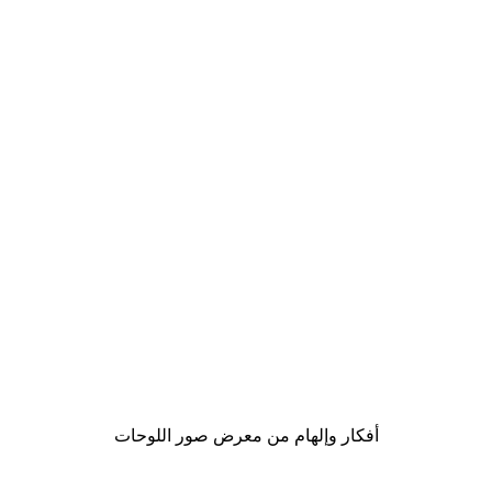
-40%*
لوحة لصورة أمالفي والبحر
من ‏41.40 د.إ.‏
أفكار وإلهام من معرض صور اللوحات