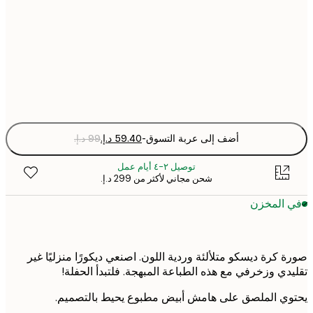
30x40 cm
50x70 cm
Fra
optio
أضف إلى عربة التسوق
-
توصيل ٢-٤ أيام عمل
شحن مجاني لأكثر من ‏299 د.إ.‏
 المخزن
 كرة ديسكو متلألئة وردية اللون. اصنعي ديكورًا منزليًا غير
دي وزخرفي مع هذه الطباعة المبهجة. فلتبدأ الحفلة!
ي الملصق على هامش أبيض مطبوع يحيط بالتصميم.