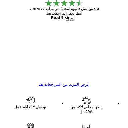
4.3 من أصل 5 نجوم
استنادًا إلى مراجعات 70875.
انظر بعض المراجعات هنا.
مشتري موثوق
اجعات
ملاء
Great item. Good quality.
4 يونيو
1 مايو
s C
Mary O
عرض المزيد من المراجعات هنا
شحن مجاني لأكثر من
توصيل ٢-٤ أيام عمل