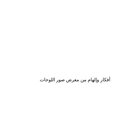
-30%*
لوحة لصورة الجدار الأزرق و الأناناس
من ‏48.30 د.إ.‏
أفكار وإلهام من معرض صور اللوحات