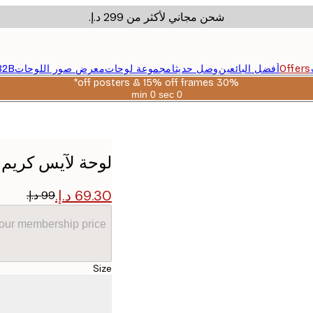
شحن مجاني لأكثر من ‏299 د.إ.‏
Offers
أفضل البائعين
وصل حديثا
مجموعة لوحات
معرض صور اللوحات
B2B
30% off posters & 15% off frames*
0 sec
0 min
صالحة
حتى:
2026-
08-
06
لوحة لآيس كريم
your membership price
Size