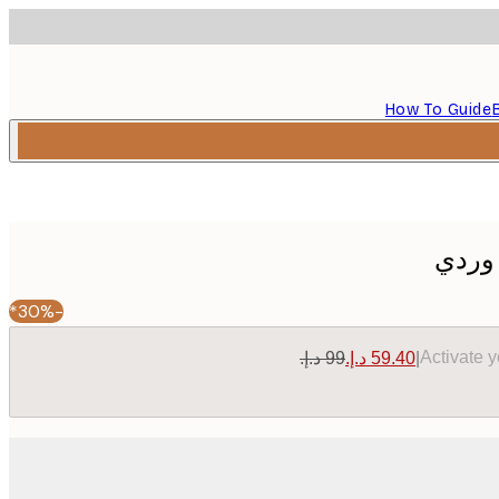
How To Guide
 وردي
-30%*
Activate 
|