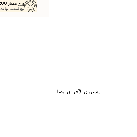
ورق ممتاز 200 جم / م 2
مع لمسة نهائية 
يشترون الآخرون ايضا