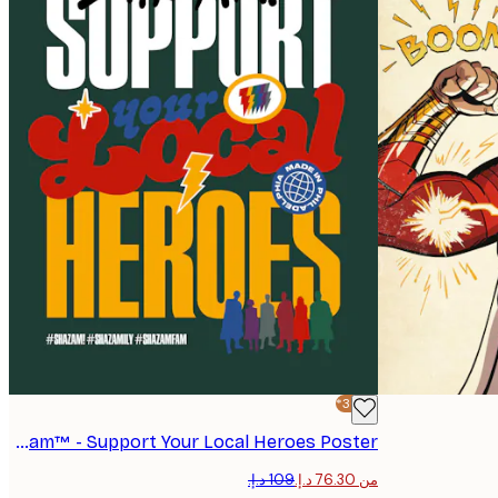
-30%*
Shazam™ - Support Your Local Heroes Poster
من ‏76.30 د.إ.‏