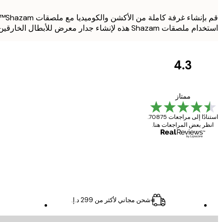
قم 
استخدام ملصقات Shazam هذه لإنشاء جدار معرض للأبطال الخارقين مع مطبوعات وارنر بروس الأخرى.
4.3
مراجعات
العملاء
Great item. Good quality.
ممتاز
استنادًا إلى مراجعات 70875.
انظر بعض المراجعات هنا.
4 يونيو
Mary O
شحن مجاني لأكثر من ‏299 د.إ.‏