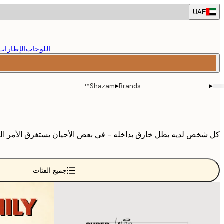
Skip
UAE
to
main
content.
اللوحات
الإطارات
▸
▸
Shazam™
Brands
كل شخص لديه بطل خارق بداخله - في بعض الأحيان يستغرق الأمر القل
جميع الفئات