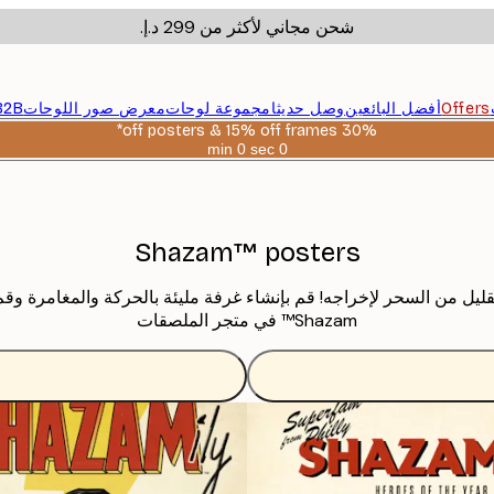
شحن مجاني لأكثر من ‏299 د.إ.‏
Offers
أفضل البائعين
وصل حديثا
مجموعة لوحات
معرض صور اللوحات
B2B
30% off posters & 15% off frames*
0 sec
0 min
صالحة
حتى:
2026-
08-
06
Shazam™ posters
يل من السحر لإخراجه! قم بإنشاء غرفة مليئة بالحركة والمغامرة وق
Shazam™ في متجر الملصقات