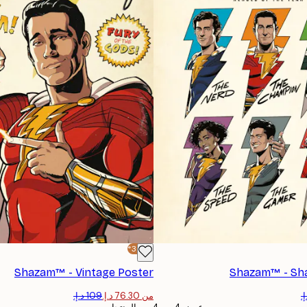
-30%*
Shazam™ - Vintage Poster
Shazam™ - Sha
الاشتراك
من ‏76.30 د.إ.‏