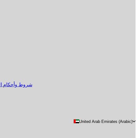
البريد الإلكتروني
إرسال
Store
شروط وأحكام الب
United Arab Emirates (Arabic)