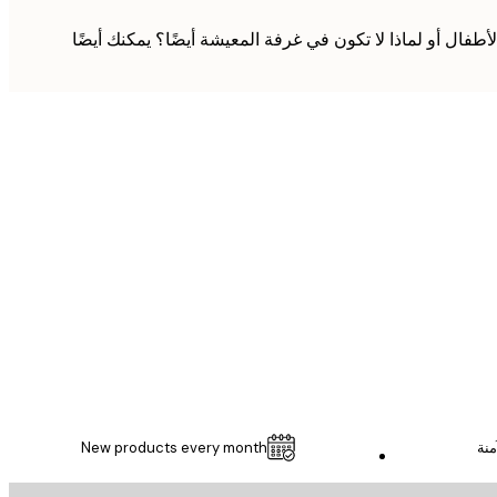
 المكتب المنزلي أو غرفة الأطفال أو لماذا لا تكون في غرفة المعيشة أيضًا؟ يمكنك أيضًا
مشتري موثوق
...
1 مايو
Thomas C
منة
New products every month