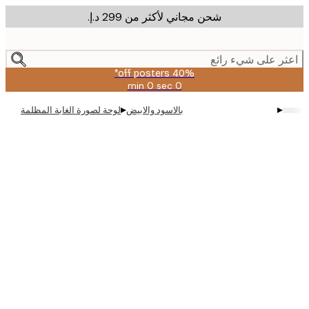
شحن مجاني لأكثر من ‏299 د.إ.‏
m
cont
ر على شيء رائع
40% off posters*
0 sec
0 min
صالحة
حتى:
▸
▸
بالاسود والابيض
لوحة لصورة الغابة المظلمة
2026-
08-
09