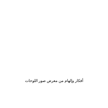
-40%*
Game On Poster
من ‏41.40 د.إ.‏
أفكار وإلهام من معرض صور اللوحات