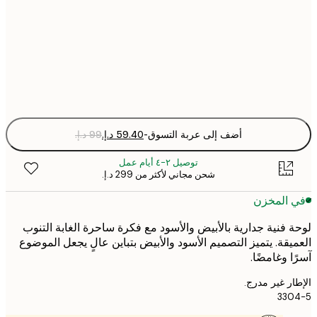
50x70 cm
Fra
optio
أضف إلى عربة التسوق
-
توصيل ٢-٤ أيام عمل
شحن مجاني لأكثر من ‏299 د.إ.‏
 المخزن
 فنية جدارية بالأبيض والأسود مع فكرة ساحرة الغابة التنوب
يقة. يتميز التصميم الأسود والأبيض بتباين عالٍ يجعل الموضوع
ا وغامضًا.
ر غير مدرج.
330