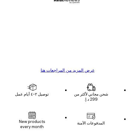
مشتري موثوق
اجعات
ملاء
Great item. Good quality.
4 يونيو
1 مايو
s C
Mary O
عرض المزيد من المراجعات هنا
شحن مجاني لأكثر من
توصيل ٢-٤ أيام عمل
New products
المدفوعات الآمنة
every month