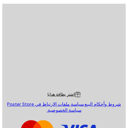
يد الإلكتروني
إرسال
St
Poster St
ة العملاء
اشترِ بطاقة هدايا
روط وأحكام البيع.
سياسة ملفات الارتباط في Poster Store
سياسة الخصوصية.