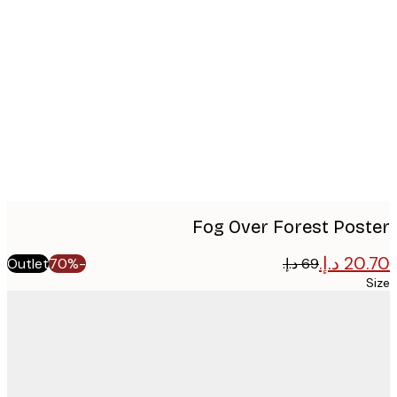
Produc
image
Fog Over Forest Pos
Outlet
-70%