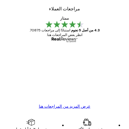
مراجعات العملاء
ممتاز
4.3 من أصل 5 نجوم
استنادًا إلى مراجعات 70875.
انظر بعض المراجعات هنا.
مشتري موثوق
اجعات
ملاء
Great item. Good quality.
4 يونيو
1 مايو
s C
Mary O
عرض المزيد من المراجعات هنا