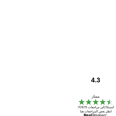
4.3
مراجعات
العملاء
Great item. Good quality.
ممتاز
استنادًا إلى مراجعات 70875.
انظر بعض المراجعات هنا.
4 يونيو