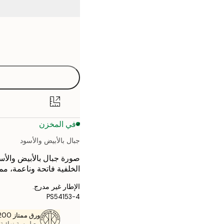
Frame
21x30 cm
options
30x40 cm
40x50 cm
50x50 cm
في المخزن
50x70 cm
جبال بالأبيض والأسود
صورة جبال بالأبيض والأسو
الخلفية فاتحة وناعمة، مما ي
الإطار غير مدرج.
PS54153-4
ورق ممتاز 200 جم / م 2
مع لمسة نهائية 