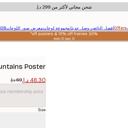
شحن مجاني لأكثر من ‏299 د.إ.‏
Offers
أفضل البائعين
وصل حديثا
مجموعة لوحات
معرض صور اللوحات
B2B
30% off posters & 15% off frames*
0 sec
0 min
صالحة
حتى:
2026-
08-
06
untains Poster
your membership price
Size