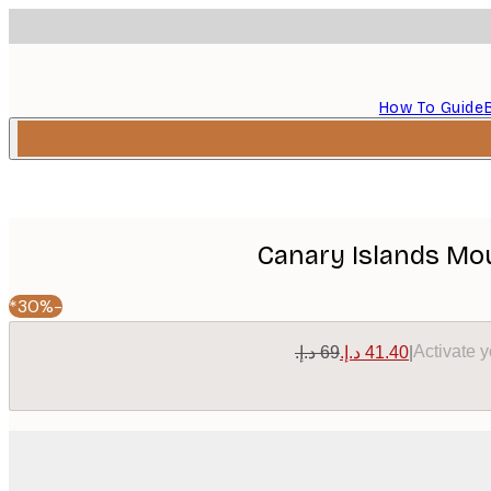
How To Guide
Canary Islands Mo
-30%*
Activate 
|