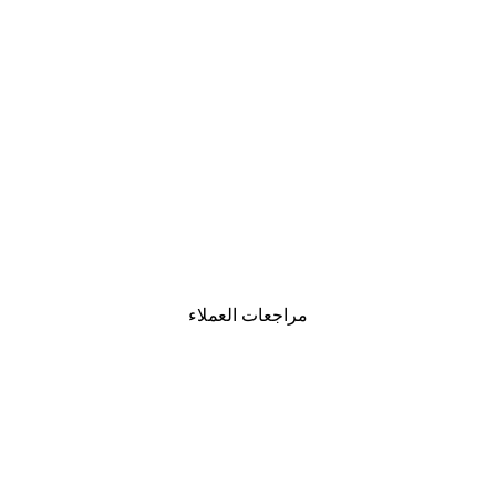
-30%*
Chanel ألواح ركوب الأمواج بوستر
من ‏48.30 د.إ.‏
مراجعات العملاء