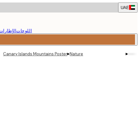
Skip
UAE
to
main
content.
اللوحات
الإطارات
▸
▸
Canary Islands Mountains Poster
Nature