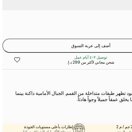
أضف إلى عربة التسوق
توصيل ٢-٤ أيام عمل
شحن مجاني لأكثر من ‏299 د.إ.‏
د تظهر طبقات متداخلة من القمم. الجبال الأمامية داكنة بينما
خلق عمقاً جميلاً وجواً هادئاً.
إطارات بأعلى مستويات الجودة
غير لامعة.
مع زجاج الأكريليك الشفاف تمامًا