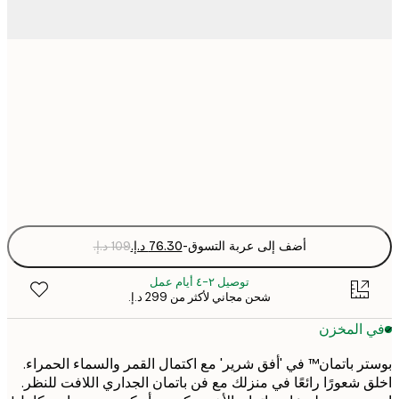
30x40 cm
50x70 cm
Fra
optio
أضف إلى عربة التسوق
-
توصيل ٢-٤ أيام عمل
شحن مجاني لأكثر من ‏299 د.إ.‏
 المخزن
ر باتمان™ في 'أفق شرير' مع اكتمال القمر والسماء الحمراء.
 شعورًا رائعًا في منزلك مع فن باتمان الجداري اللافت للنظر.