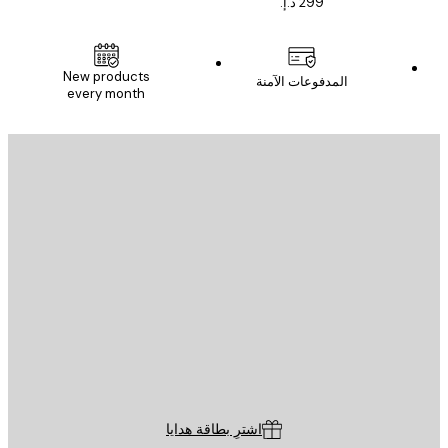
New products
المدفوعات الآمنة
every month
يد الإلكتروني
إرسال
St
Poster St
ة العملاء
اشترِ بطاقة هدايا