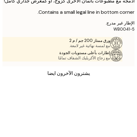
ه مع مطبوعات باتمان الأخرى كزوج، أو كمعرض جداري كامل!
Contains a small legal line in bottom cor
ر غير مدرج.
WB004
ورق ممتاز 200 جم / م 2
مع لمسة نهائية غير لامعة.
إطارات بأعلى مستويات الجودة
مع زجاج الأكريليك الشفاف تمامًا
يشترون الآخرون ايضا