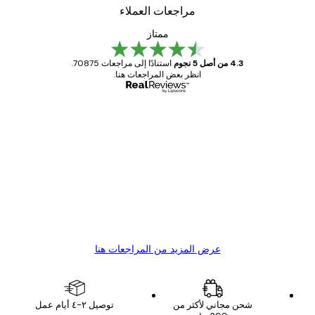
مراجعات العملاء
ممتاز
4.3 من أصل 5 نجوم
استنادًا إلى مراجعات 70875.
انظر بعض المراجعات هنا.
مشتري موثوق
اجعات
ملاء
Great item. Good quality.
4 يونيو
1 مايو
s C
Mary O
عرض المزيد من المراجعات هنا
شحن مجاني لأكثر من
توصيل ٢-٤ أيام عمل