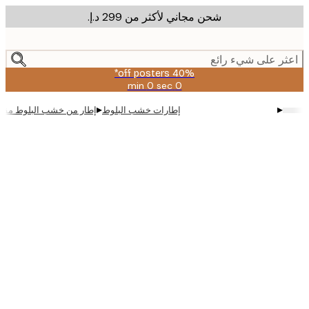
شحن مجاني لأكثر من ‏299 د.إ.‏
m
cont
ر على شيء رائع
40% off posters*
0 sec
0 min
صالحة
حتى:
▸
▸
إطارات خشب البلوط
إطار من خشب البلوط مقاس 18x13 سم
2026-
08-
09