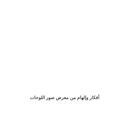
-40%*
pi Longstocking Baking Poster
من ‏17.40 د.إ.‏
أفكار وإلهام من معرض صور اللوحات