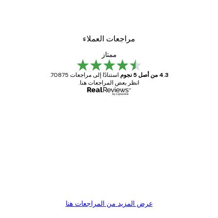
التعليق أفقيًا وعموديًا.
مراجعات العملاء
ممتاز
4.3 من أصل 5 نجوم
استنادًا إلى مراجعات 70875.
انظر بعض المراجعات هنا.
مشتري موثوق
اجعات
ملاء
Great item. Good quality.
4 يونيو
1 مايو
s C
Mary O
عرض المزيد من المراجعات هنا