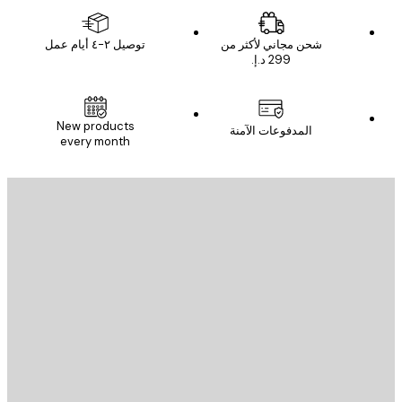
شحن مجاني لأكثر من
توصيل ٢-٤ أيام عمل
New products
المدفوعات الآمنة
every month
يد الإلكتروني
إرسال
St