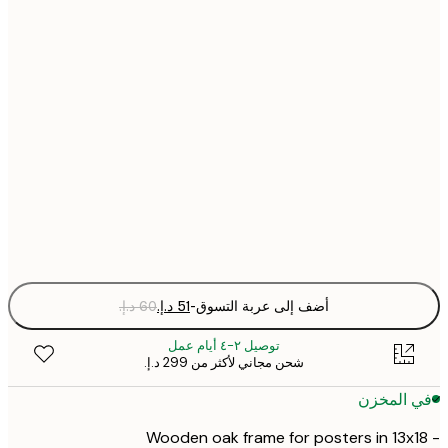
أضف إلى عربة التسوق
-
توصيل ٢-٤ أيام عمل
شحن مجاني لأكثر من ‏299 د.إ.‏
 المخزن