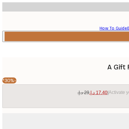
How To Guide
A Gift
-30%*
Activate 
|