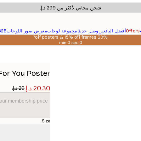
شحن مجاني لأكثر من ‏299 د.إ.‏
Offers
أفضل البائعين
وصل حديثا
مجموعة لوحات
معرض صور اللوحات
B2B
30% off posters & 15% off frames*
0 sec
0 min
صالحة
حتى:
2026-
08-
06
 For You Poster
your membership price
Size