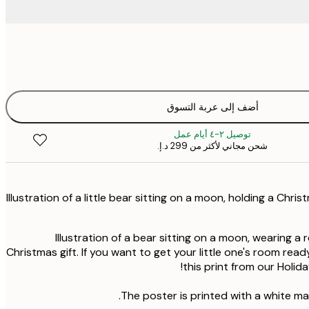
أضف إلى عربة التسوق
توصيل ٢-٤ أيام عمل
شحن مجاني لأكثر من ‏299 د.إ.‏
- Illustration of a little bear sitting on a moon, holding a Chri
Illustration of a bear sitting on a moon, wearing a 
Christmas gift. If you want to get your little one's room read
this print from our Holida
The poster is printed with a white ma