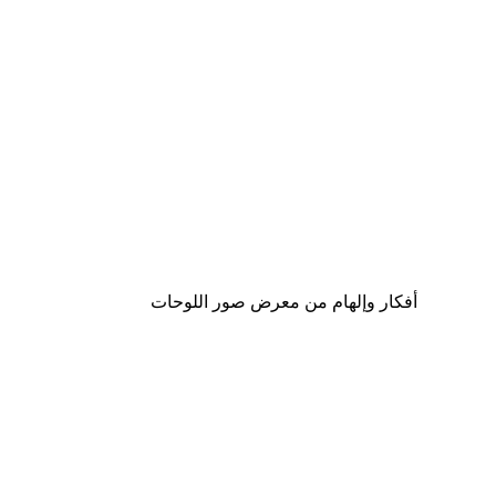
-30%*
لوحة الزرافة
من ‏20.30 د.إ.‏
أفكار وإلهام من معرض صور اللوحات