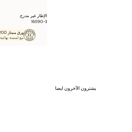
الإطار غير مدرج.
16590-3
ورق ممتاز 200 جم / م 2
مع لمسة نهائية 
يشترون الآخرون ايضا