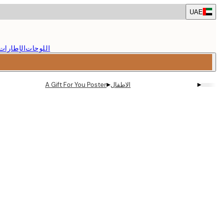
Skip
UAE
to
main
content.
اللوحات
الإطارات
▸
▸
الاطفال
A Gift For You Poster