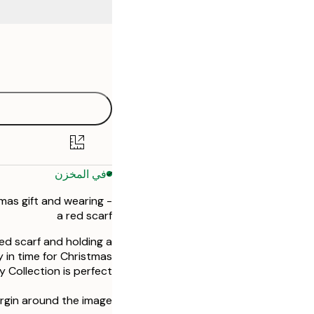
Frame
13x18 cm
options
21x30 cm
30x40 cm
50x70 cm
في المخزن
stmas gift and wearing
a red scarf
red scarf and holding a
y in time for Christmas
y Collection is perfect!
rgin around the image.