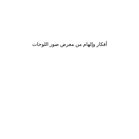
-30%*
Beach House Poster
من ‏69.30 د.إ.‏
أفكار وإلهام من معرض صور اللوحات