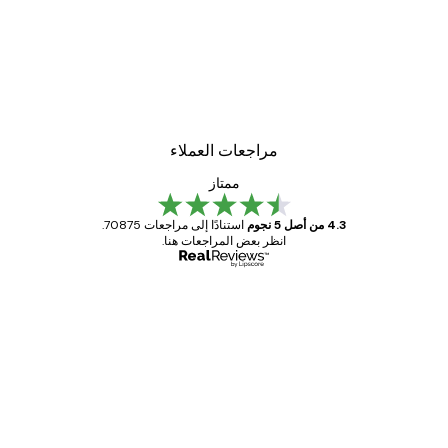
مراجعات العملاء
ممتاز
4.3 من أصل 5 نجوم
استنادًا إلى مراجعات 70875.
انظر بعض المراجعات هنا.
مشتري موثوق
اجعات
ملاء
Great item. Good quality.
4 يونيو
1 مايو
s C
Mary O