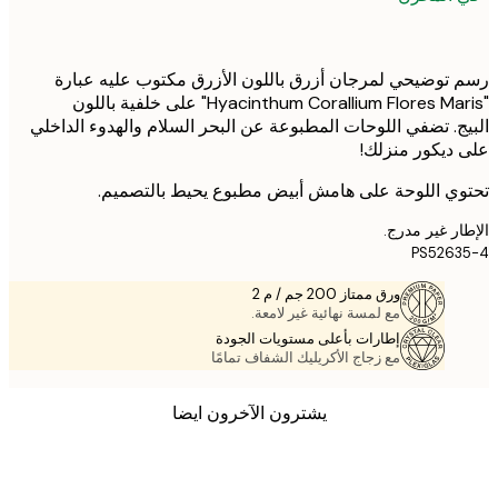
توضيحي لمرجان أزرق باللون الأزرق مكتوب عليه عبارة
"Hyacinthum Corallium Flores Maris" على خلفية باللون
ج. تضفي اللوحات المطبوعة عن البحر السلام والهدوء الداخلي
ديكور منزلك!
ي اللوحة على هامش أبيض مطبوع يحيط بالتصميم.
ر غير مدرج.
PS526
ورق ممتاز 200 جم / م 2
مع لمسة نهائية غير لامعة.
إطارات بأعلى مستويات الجودة
مع زجاج الأكريليك الشفاف تمامًا
يشترون الآخرون ايضا