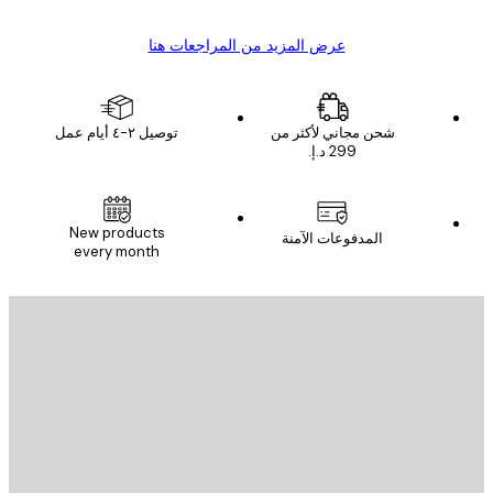
عرض المزيد من المراجعات هنا
شحن مجاني لأكثر من
توصيل ٢-٤ أيام عمل
New products
المدفوعات الآمنة
every month
يد الإلكتروني
إرسال