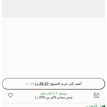
21x30 cm
30x40 cm
50x70 cm
Fra
optio
أضف إلى عربة التسوق
-
توصيل ٢-٤ أيام عمل
شحن مجاني لأكثر من ‏299 د.إ.‏
 المخزن